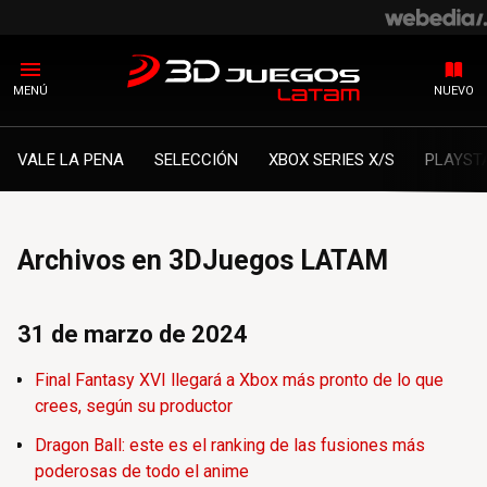
MENÚ
NUEVO
VALE LA PENA
SELECCIÓN
XBOX SERIES X/S
PLAYST
Archivos en 3DJuegos LATAM
31 de marzo de 2024
Final Fantasy XVI llegará a Xbox más pronto de lo que
crees, según su productor
Dragon Ball: este es el ranking de las fusiones más
poderosas de todo el anime