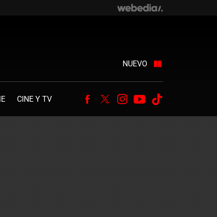
NUEVO
ME
CINE Y TV
Facebook
Twitter
Instagram
Youtube
Tiktok