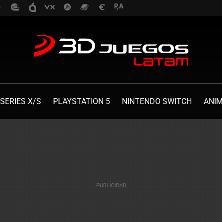
SERIES X/S
PLAYSTATION 5
NINTENDO SWITCH
ANI