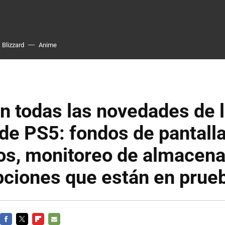
Blizzard
Anime
n todas las novedades de 
 de PS5: fondos de pantall
os, monitoreo de almacen
pciones que están en prue