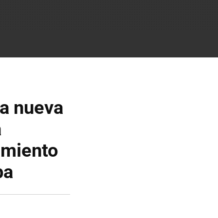
la nueva
a
amiento
ba