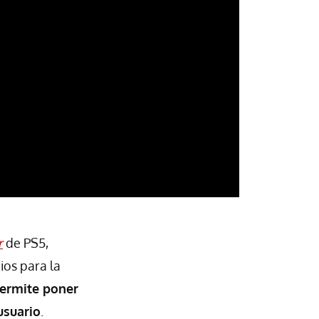
r
de PS5,
ios para la
ermite poner
usuario
.