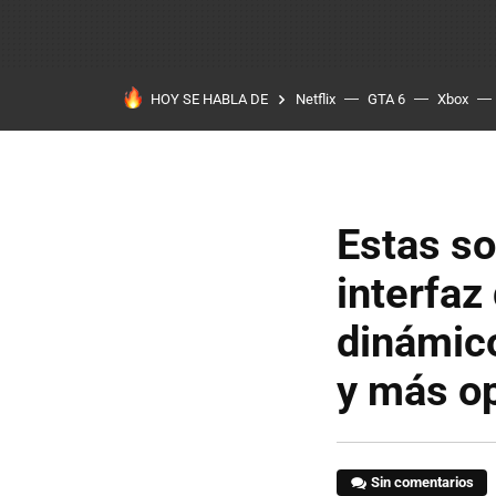
HOY SE HABLA DE
Netflix
GTA 6
Xbox
Estas so
interfaz
dinámic
y más o
Sin comentarios