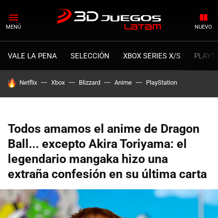
MENÚ
NUEVO
VALE LA PENA
SELECCIÓN
XBOX SERIES X/S
PLAYS
HOY SE HABLA DE
Netflix
Xbox
Blizzard
Anime
PlayStation
Todos amamos el anime de Dragon
Ball... excepto Akira Toriyama: el
legendario mangaka hizo una
extraña confesión en su última carta