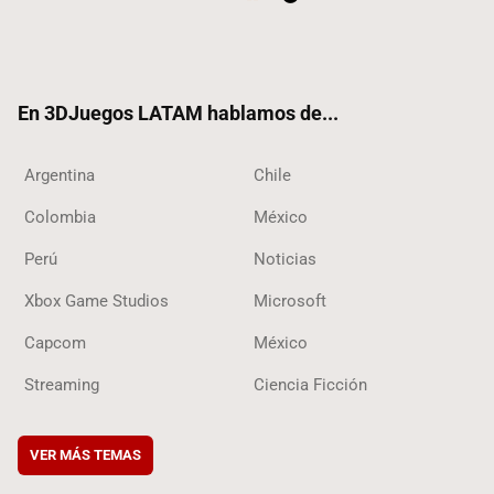
Twit
Fac
Yout
RSS
Tikt
ter
ebo
ube
ok
ok
En 3DJuegos LATAM hablamos de...
Argentina
Chile
Colombia
México
Perú
Noticias
Xbox Game Studios
Microsoft
Capcom
México
Streaming
Ciencia Ficción
VER MÁS TEMAS