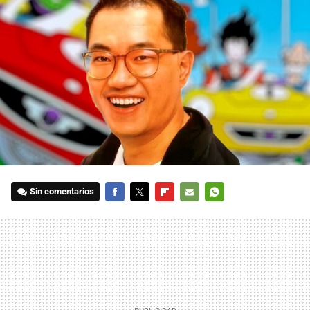
Sin comentarios
FACEBOOK
TWITTER
FLIPBOARD
E-
WHATSAPP
MAIL