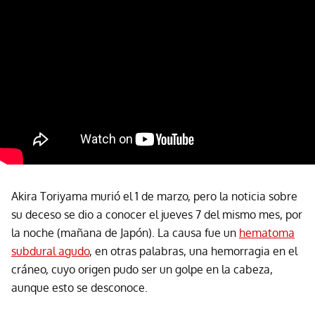
Akira Toriyama murió el 1 de marzo, pero la noticia sobre
su deceso se dio a conocer el jueves 7 del mismo mes, por
la noche (mañana de Japón). La causa fue un
hematoma
subdural agudo
, en otras palabras, una hemorragia en el
cráneo, cuyo origen pudo ser un golpe en la cabeza,
aunque esto se desconoce.