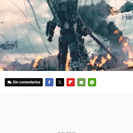
Sin comentarios
FACEBOOK
TWITTER
FLIPBOARD
E-
WHATSAPP
MAIL