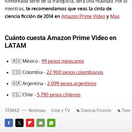
rumoreada serie de la franquicia, será una realidad. Por lo
mientras,
te recomendamos que veas la cinta de
ciencia ficción de 2014 en
Amazon Prime Video
y
Max
.
Cuánto cuesta Amazon Prime Video en
LATAM
🇲🇽 México -
99 pesos mexicanos
🇨🇴 Colombia -
22,900 pesos colombianos
🇦🇷 Argentina -
2,099 pesos argentinos
🇨🇱 Chile -
5,790 pesos chilenos
TEMAS
Noticias
Cine y TV
Ciencia Ficción
Tom 
FACEBOOK
TWITTER
FLIPBOARD
E-
WHATSAPP