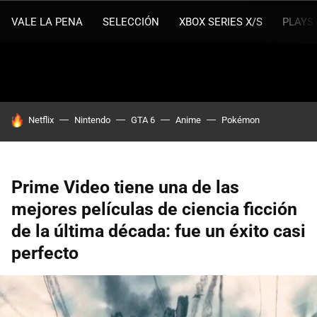
VALE LA PENA
SELECCIÓN
XBOX SERIES X/S
PLAYS
HOY SE HABLA DE
Netflix
Nintendo
GTA 6
Anime
Pokémon
Prime Video tiene una de las
mejores películas de ciencia ficción
de la última década: fue un éxito casi
perfecto