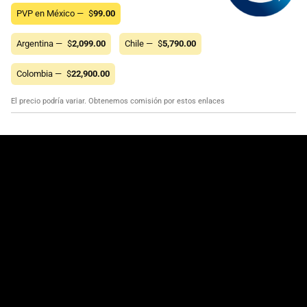
PVP en México —
$
99.00
Argentina —
$
2,099.00
Chile —
$
5,790.00
Colombia —
$
22,900.00
El precio podría variar. Obtenemos comisión por estos enlaces