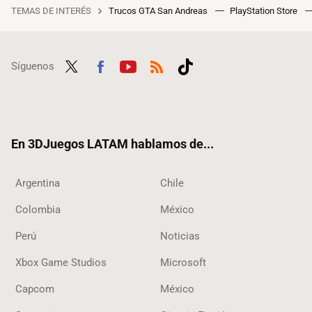
TEMAS DE INTERÉS
Trucos GTA San Andreas
PlayStation Store
Síguenos
Twit
Fac
Yout
RSS
Tikt
ter
ebo
ube
ok
ok
En 3DJuegos LATAM hablamos de...
Argentina
Chile
Colombia
México
Perú
Noticias
Xbox Game Studios
Microsoft
Capcom
México