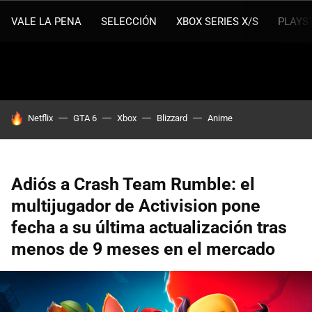
VALE LA PENA
SELECCIÓN
XBOX SERIES X/S
PLAYS
HOY SE HABLA DE
Netflix
GTA 6
Xbox
Blizzard
Anime
Adiós a Crash Team Rumble: el
multijugador de Activision pone
fecha a su última actualización tras
menos de 9 meses en el mercado