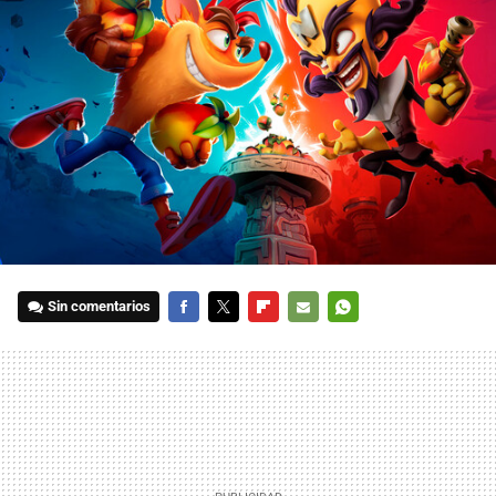
Sin comentarios
FACEBOOK
TWITTER
FLIPBOARD
E-
WHATSAPP
MAIL