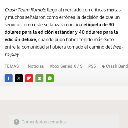
Crash Team Rumble
llegó al mercado con críticas mixtas
y muchos señalaron como errónea la decisión de que un
servicio como este se lanzara con una
etiqueta de 30
dólares para la edición estándar y 40 dólares para la
edición deluxe
, cuando pudo haber tenido más éxito
entre la comunidad si hubiera tomado el camino del
free-
to-play
.
TEMAS
Noticias
Xbox Series X / S
PS5
Crash Band
FACEBOOK
TWITTER
FLIPBOARD
E-
WHATSAPP
MAIL
Comentarios cerrados