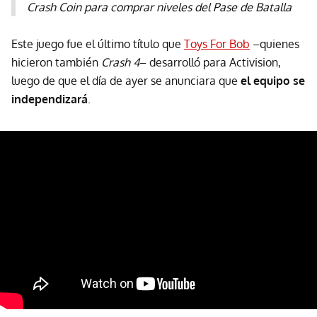
Crash Coin para comprar niveles del Pase de Batalla
Este juego fue el último título que
Toys For Bob
–quienes
hicieron también
Crash 4
– desarrolló para Activision,
luego de que el día de ayer se anunciara que
el equipo se
independizará
.