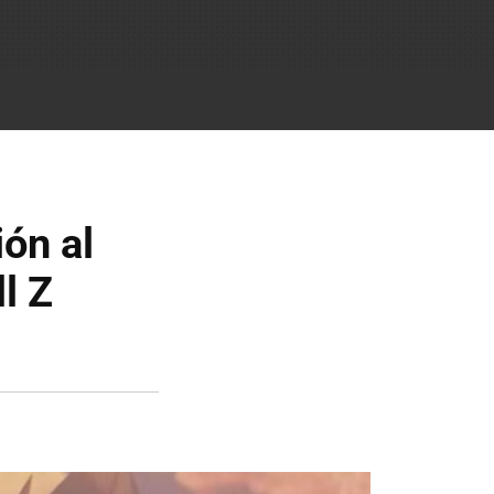
ón al
l Z