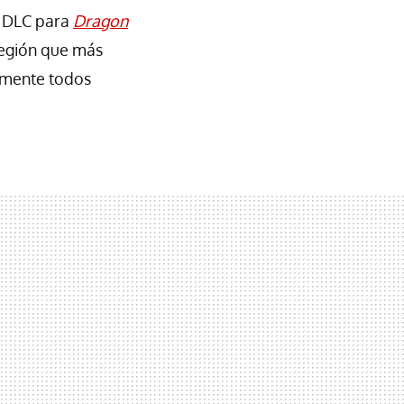
o DLC para
Dragon
región que más
amente todos