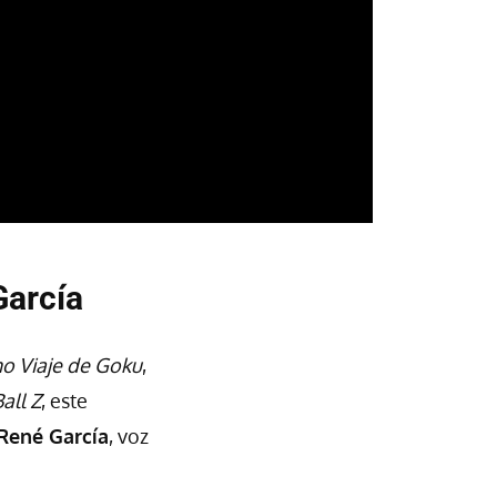
García
mo Viaje de Goku
,
all Z
, este
René García
, voz