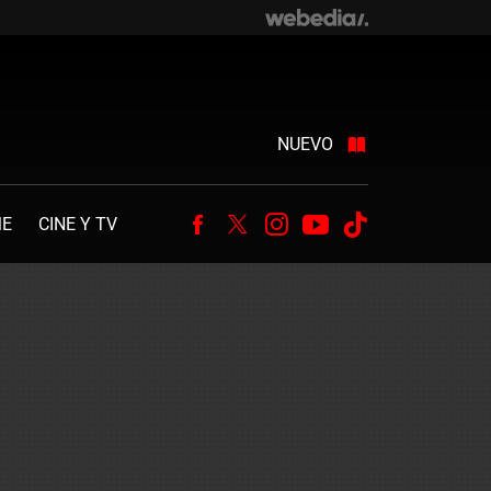
NUEVO
ME
CINE Y TV
Facebook
Twitter
Instagram
Youtube
Tiktok