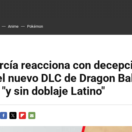
Anime
Pokémon
cía reacciona con decepci
del nuevo DLC de Dragon Bal
 "y sin doblaje Latino"
FACEBOOK
TWITTER
FLIPBOARD
E-
MAIL