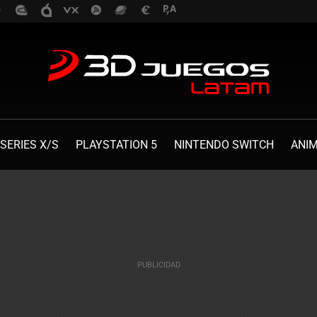
SERIES X/S
PLAYSTATION 5
NINTENDO SWITCH
ANI