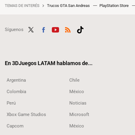
TEMAS DE INTERÉS
Trucos GTA San Andreas
PlayStation Store
Síguenos
Twit
Fac
Yout
RSS
Tikt
ter
ebo
ube
ok
ok
En 3DJuegos LATAM hablamos de...
Argentina
Chile
Colombia
México
Perú
Noticias
Xbox Game Studios
Microsoft
Capcom
México