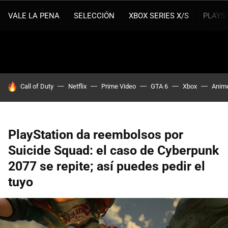
VALE LA PENA
SELECCIÓN
XBOX SERIES X/S
PLAYS
HOY SE HABLA DE
Call of Duty
Netflix
Prime Video
GTA 6
Xbox
Anim
PlayStation da reembolsos por
Suicide Squad: el caso de Cyberpunk
2077 se repite; así puedes pedir el
tuyo