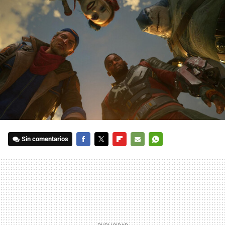
Sin comentarios
FACEBOOK
TWITTER
FLIPBOARD
E-
WHATSAPP
MAIL