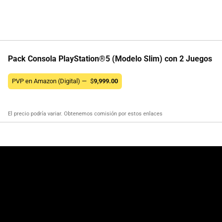
Pack Consola PlayStation®5 (Modelo Slim) con 2 Juegos
PVP en Amazon (Digital) —
$
9,999.00
El precio podría variar. Obtenemos comisión por estos enlaces