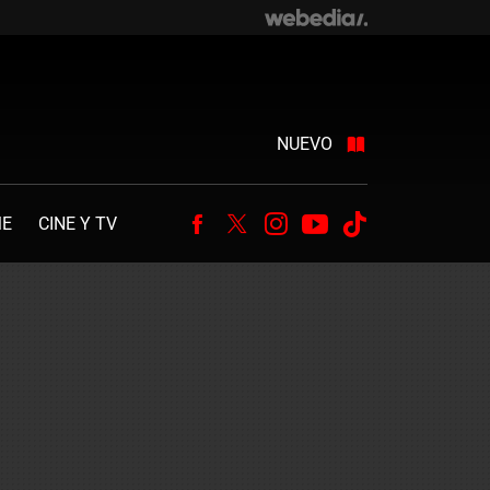
NUEVO
ME
CINE Y TV
Facebook
Twitter
Instagram
Youtube
Tiktok