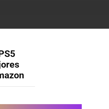
 PS5
jores
Amazon