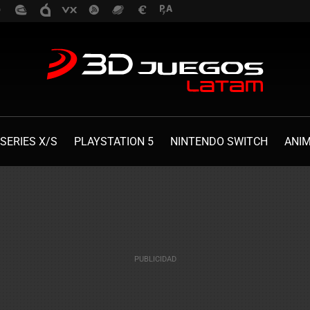
SERIES X/S
PLAYSTATION 5
NINTENDO SWITCH
ANI