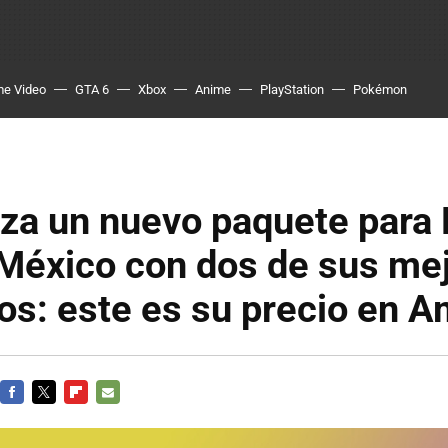
me Video
GTA 6
Xbox
Anime
PlayStation
Pokémon
nza un nuevo paquete para
 México con dos de sus me
os: este es su precio en 
FACEBOOK
TWITTER
FLIPBOARD
E-
MAIL