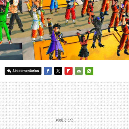
Sin comentarios
FACEBOOK
TWITTER
FLIPBOARD
E-
WHATSAPP
MAIL