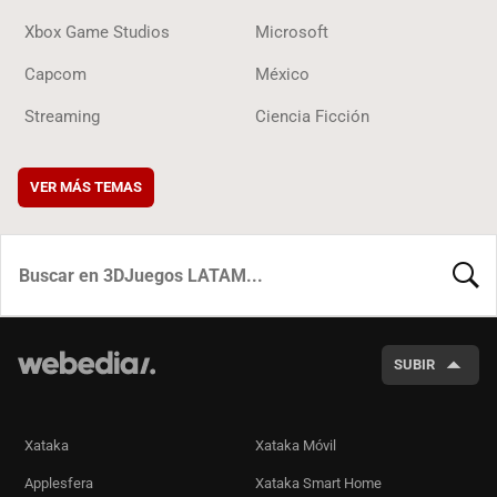
Xbox Game Studios
Microsoft
Capcom
México
Streaming
Ciencia Ficción
VER MÁS TEMAS
BUSCA
SUBIR
Xataka
Xataka Móvil
Applesfera
Xataka Smart Home