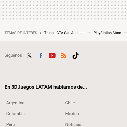
TEMAS DE INTERÉS
Trucos GTA San Andreas
PlayStation Store
Síguenos
Twit
Fac
Yout
RSS
Tikt
ter
ebo
ube
ok
ok
En 3DJuegos LATAM hablamos de...
Argentina
Chile
Colombia
México
Perú
Noticias