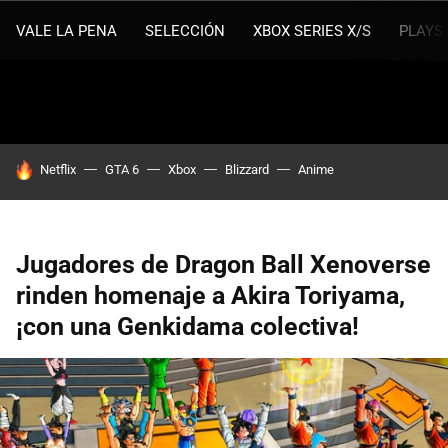
VALE LA PENA
SELECCIÓN
XBOX SERIES X/S
PLAYS
HOY SE HABLA DE
Netflix
GTA 6
Xbox
Blizzard
Anime
Jugadores de Dragon Ball Xenoverse
rinden homenaje a Akira Toriyama,
¡con una Genkidama colectiva!