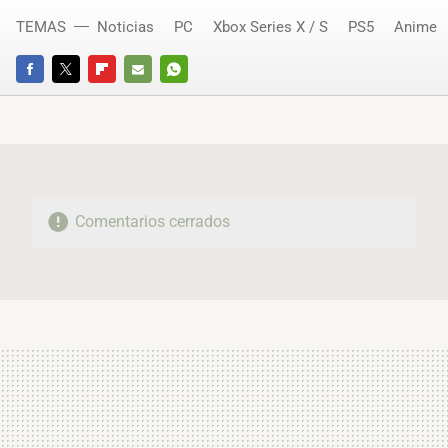
TEMAS
Noticias
PC
Xbox Series X / S
PS5
Anime
FACEBOOK
TWITTER
FLIPBOARD
E-
WHATSAPP
MAIL
Comentarios cerrados