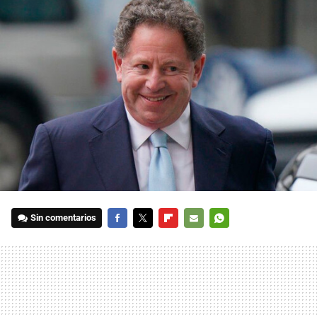
Sin comentarios
FACEBOOK
TWITTER
FLIPBOARD
E-
WHATSAPP
MAIL