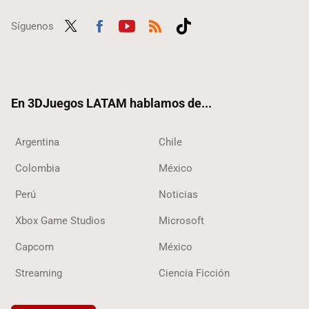
Síguenos
Twit
Fac
Yout
RSS
Tikt
ter
ebo
ube
ok
ok
En 3DJuegos LATAM hablamos de...
Argentina
Chile
Colombia
México
Perú
Noticias
Xbox Game Studios
Microsoft
Capcom
México
Streaming
Ciencia Ficción