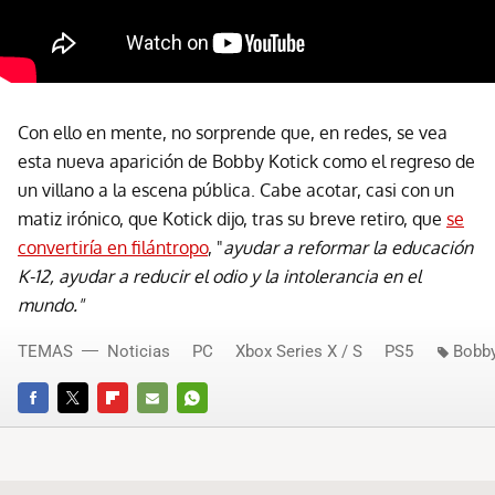
Con ello en mente, no sorprende que, en redes, se vea
esta nueva aparición de Bobby Kotick como el regreso de
un villano a la escena pública. Cabe acotar, casi con un
matiz irónico, que Kotick dijo, tras su breve retiro, que
se
convertiría en filántropo
, "
ayudar a reformar la educación
K-12, ayudar a reducir el odio y la intolerancia en el
mundo."
TEMAS
Noticias
PC
Xbox Series X / S
PS5
Bobby
FACEBOOK
TWITTER
FLIPBOARD
E-
WHATSAPP
MAIL