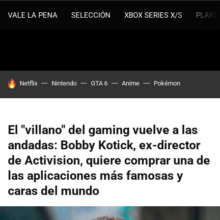
VALE LA PENA
SELECCIÓN
XBOX SERIES X/S
PLAYS
HOY SE HABLA DE
Netflix
Nintendo
GTA 6
Anime
Pokémon
El "villano" del gaming vuelve a las
andadas: Bobby Kotick, ex-director
de Activision, quiere comprar una de
las aplicaciones más famosas y
caras del mundo