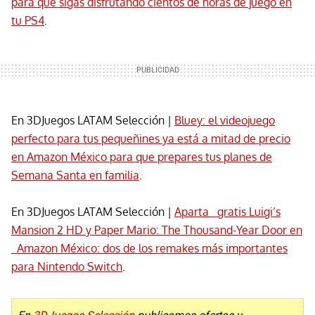
para que sigas disfrutando cientos de horas de juego en
tu PS4
.
En 3DJuegos LATAM Selección |
Bluey: el videojuego
perfecto para tus pequeñines ya está a mitad de precio
en Amazon México para que prepares tus planes de
Semana Santa en familia
.
En 3DJuegos LATAM Selección |
Aparta gratis Luigi’s
Mansion 2 HD y Paper Mario: The Thousand-Year Door en
Amazon México: dos de los remakes más importantes
para Nintendo Switch
.