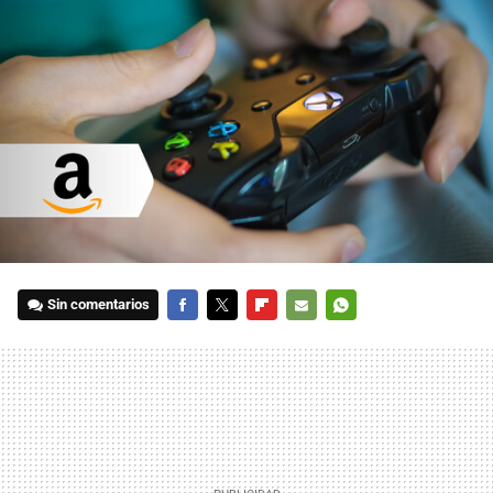
Sin comentarios
FACEBOOK
TWITTER
FLIPBOARD
E-
WHATSAPP
MAIL