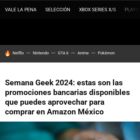
VALE LA PENA
SELECCIÓN
XBOX SERIES X/S
PLAYS
HOY SE HABLA DE
Netflix
Nintendo
GTA 6
Anime
Pokémon
Semana Geek 2024: estas son las
promociones bancarias disponibles
que puedes aprovechar para
comprar en Amazon México