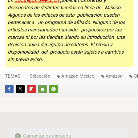
En
3DJuegos Selección
publicamos ofertas y
descuentos de distintas tiendas en línea de México.
Algunos de los enlaces de esta publicación pueden
pertenecer a un programa de afiliado. Ninguno de los
artículos mencionados han sido propuestos por las
marcas ni por las tiendas, siendo su introducción una
decisión única del equipo de editores. El precio y
disponibilidad del producto están sujetos a cambios
sin previo aviso.
TEMAS
Selección
Amazon México
Amazon
Of
FACEBOOK
TWITTER
FLIPBOARD
E-
WHATSAPP
MAIL
Comentarios cerrados