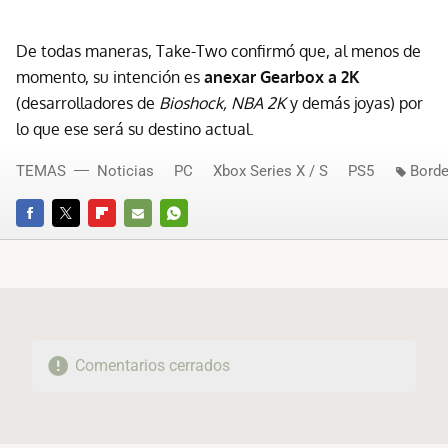
De todas maneras, Take-Two confirmó que, al menos de
momento, su intención es
anexar Gearbox a 2K
(desarrolladores de
Bioshock, NBA 2K
y demás joyas) por
lo que ese será su destino actual.
TEMAS
Noticias
PC
Xbox Series X / S
PS5
Borde
FACEBOOK
TWITTER
FLIPBOARD
E-
WHATSAPP
MAIL
Comentarios cerrados