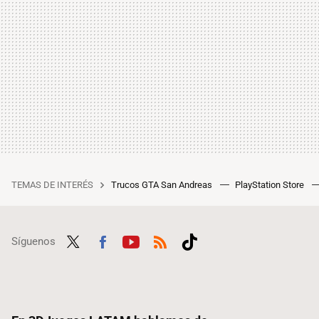
TEMAS DE INTERÉS
Trucos GTA San Andreas
PlayStation Store
Síguenos
Twit
Fac
Yout
RSS
Tikt
ter
ebo
ube
ok
ok