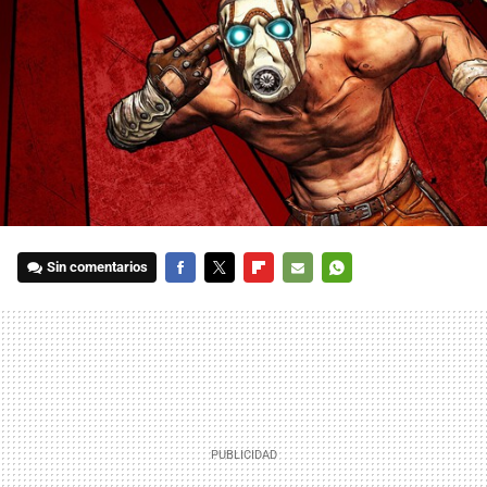
Sin comentarios
FACEBOOK
TWITTER
FLIPBOARD
E-
WHATSAPP
MAIL