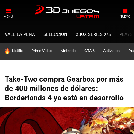
MENÚ
NUEVO
VALE LA PENA
SELECCIÓN
XBOX SERIES X/S
PLAYS
HOY SE HABLA DE
Netflix
Prime Video
Nintendo
GTA 6
Activision
Dra
Take-Two compra Gearbox por más
de 400 millones de dólares:
Borderlands 4 ya está en desarrollo