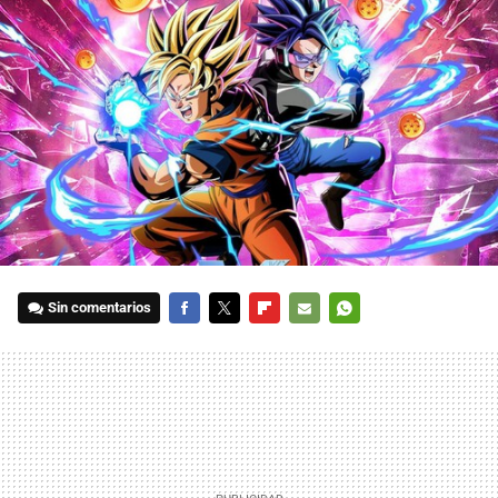
Sin comentarios
FACEBOOK
TWITTER
FLIPBOARD
E-
WHATSAPP
MAIL