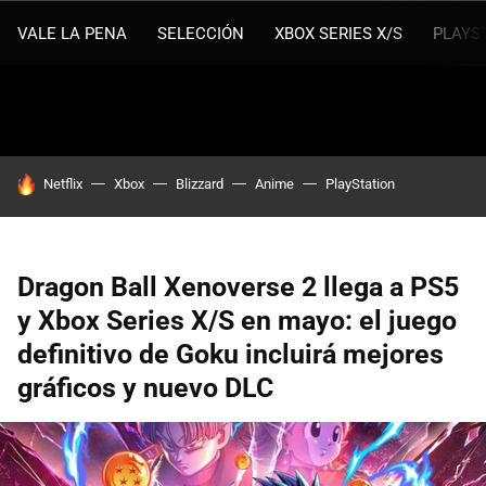
VALE LA PENA
SELECCIÓN
XBOX SERIES X/S
PLAYS
HOY SE HABLA DE
Netflix
Xbox
Blizzard
Anime
PlayStation
Dragon Ball Xenoverse 2 llega a PS5
y Xbox Series X/S en mayo: el juego
definitivo de Goku incluirá mejores
gráficos y nuevo DLC