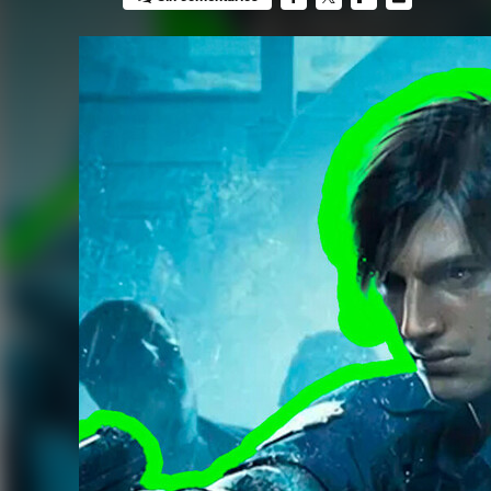
FACEBOOK
TWITTER
FLIPBOARD
E-
MAIL