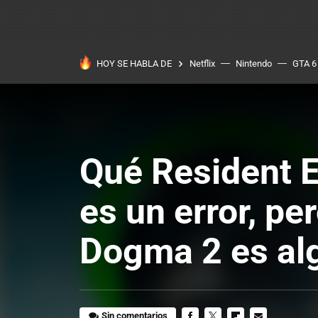
HOY SE HABLA DE
Netflix
Nintendo
GTA 6
Qué Resident E
es un error, pe
Dogma 2 es al
Sin comentarios