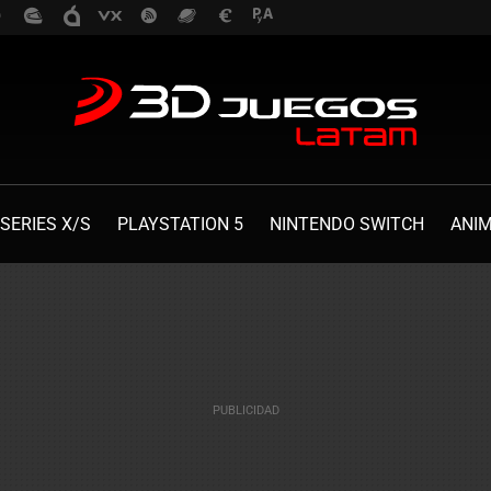
SERIES X/S
PLAYSTATION 5
NINTENDO SWITCH
ANI