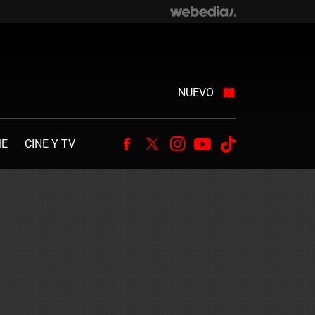
NUEVO
ME
CINE Y TV
Facebook
Twitter
Instagram
Youtube
Tiktok