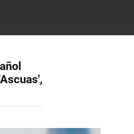
pañol
'Ascuas',