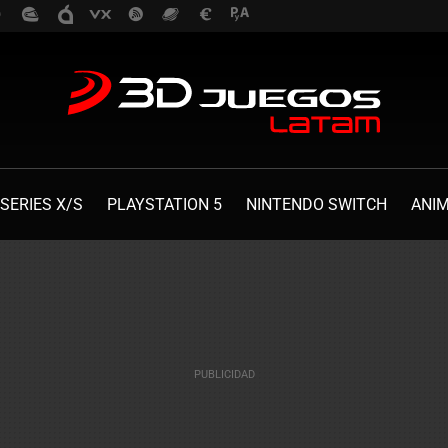
SERIES X/S
PLAYSTATION 5
NINTENDO SWITCH
ANI