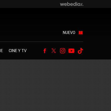
NUEVO
ME
CINE Y TV
Facebook
Twitter
Instagram
Youtube
Tiktok