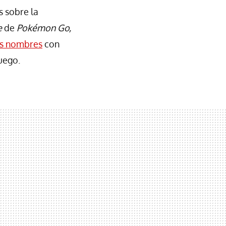
s sobre la
e
de
Pokémon Go,
s nombres
con
uego.