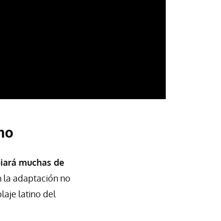
no
biará muchas de
n la adaptación no
aje latino del