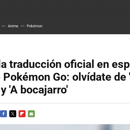
Anime
Pokémon
 la traducción oficial en es
e Pokémon Go: olvídate de 
 y 'A bocajarro'
FACEBOOK
TWITTER
FLIPBOARD
E-
MAIL