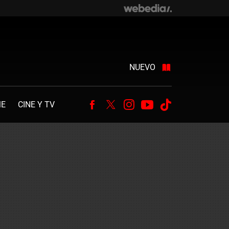
NUEVO
ME
CINE Y TV
Facebook
Twitter
Instagram
Youtube
Tiktok