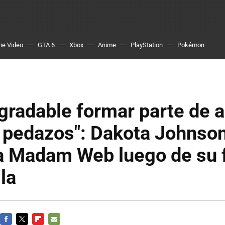
me Video
GTA 6
Xbox
Anime
PlayStation
Pokémon
gradable formar parte de 
a pedazos": Dakota Johnso
 a Madam Web luego de su 
la