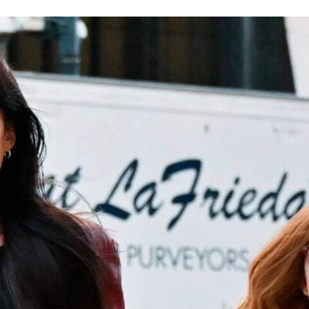
FACEBOOK
TWITTER
FLIPBOARD
E-
MAIL