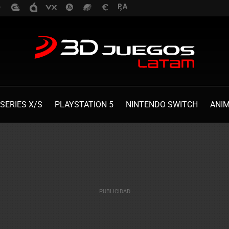
SERIES X/S
PLAYSTATION 5
NINTENDO SWITCH
ANI