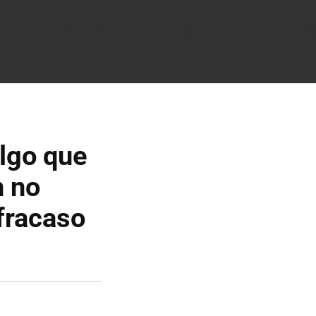
algo que
n no
fracaso