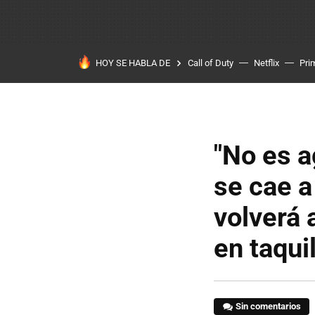
HOY SE HABLA DE
Call of Duty
Netflix
Pri
"No es a
se cae 
volverá
en taquil
Sin comentarios