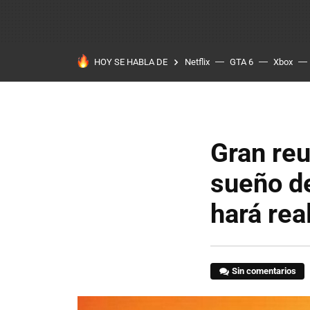
HOY SE HABLA DE
Netflix
GTA 6
Xbox
Gran reu
sueño de
hará rea
Sin comentarios