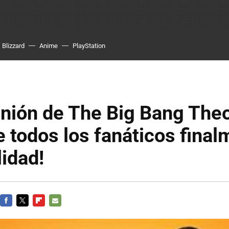
Blizzard
Anime
PlayStation
nión de The Big Bang Theor
 todos los fanáticos final
lidad!
FACEBOOK
TWITTER
FLIPBOARD
E-
MAIL