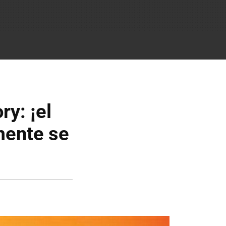
y: ¡el
mente se