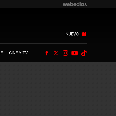
NUEVO
ME
CINE Y TV
Facebook
Twitter
Instagram
Youtube
Tiktok