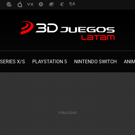
SERIES X/S
PLAYSTATION 5
NINTENDO SWITCH
ANI