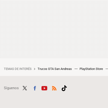
TEMAS DE INTERÉS
Trucos GTA San Andreas
PlayStation Store
Síguenos
Twit
Fac
Yout
RSS
Tikt
ter
ebo
ube
ok