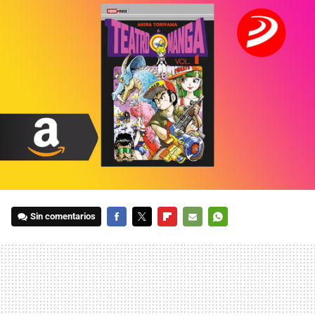
Sin comentarios
FACEBOOK
TWITTER
FLIPBOARD
E-
WHATSAPP
MAIL