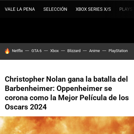
VALE LA PENA
SELECCIÓN
XBOX SERIES X/S
PLAYS
HOY SE HABLA DE
Netflix
GTA 6
Xbox
Blizzard
Anime
PlayStation
Christopher Nolan gana la batalla del
Barbenheimer: Oppenheimer se
corona como la Mejor Película de los
Oscars 2024