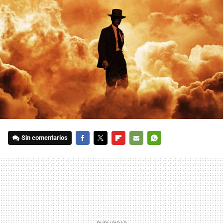
Sin comentarios
FACEBOOK
TWITTER
FLIPBOARD
E-
WHATSAPP
MAIL