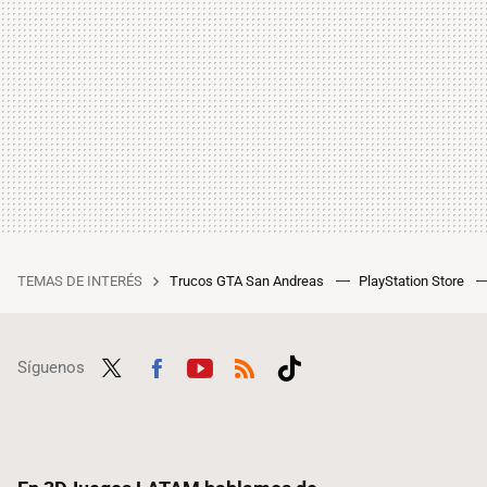
TEMAS DE INTERÉS
Trucos GTA San Andreas
PlayStation Store
Síguenos
Twit
Fac
Yout
RSS
Tikt
ter
ebo
ube
ok
ok