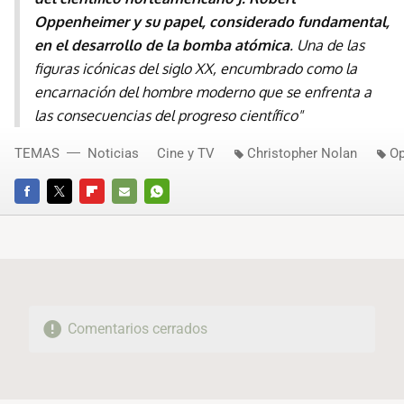
Oppenheimer y su papel, considerado fundamental,
en el desarrollo de la bomba atómica
. Una de las
figuras icónicas del siglo XX, encumbrado como la
encarnación del hombre moderno que se enfrenta a
las consecuencias del progreso científico"
TEMAS
Noticias
Cine y TV
Christopher Nolan
Op
FACEBOOK
TWITTER
FLIPBOARD
E-
WHATSAPP
MAIL
Comentarios cerrados