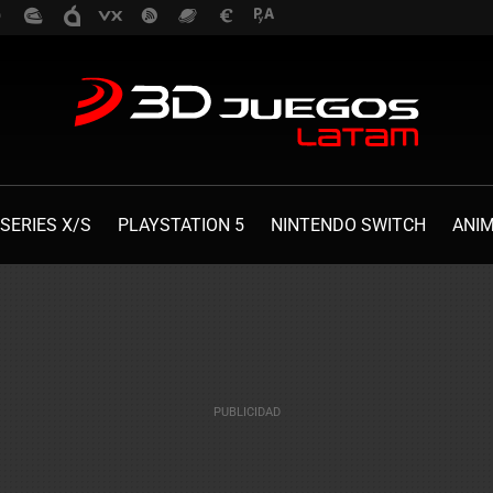
SERIES X/S
PLAYSTATION 5
NINTENDO SWITCH
ANI