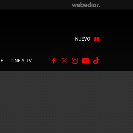
NUEVO
ME
CINE Y TV
Facebook
Twitter
Instagram
Youtube
Tiktok