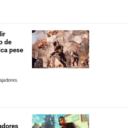
ir
o de
tica pese
ajadores.
gadores