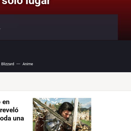
 solo lugar
.
Blizzard
Anime
o en
 reveló
 toda una