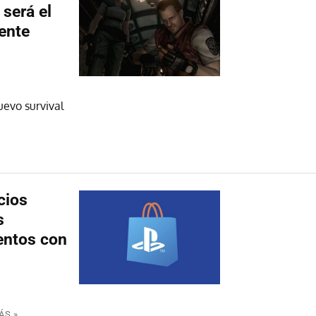
 será el
ente
uevo survival
cios
s
entos con
ÁS »