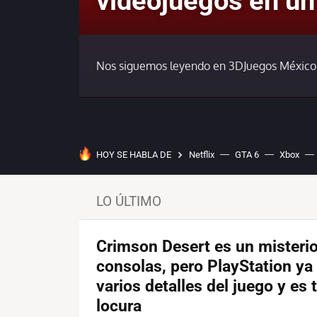
videojuegos en un
Nos siguemos leyendo en 3DJuegos México
HOY SE HABLA DE
Netflix
GTA 6
Xbox
LO ÚLTIMO
Crimson Desert es un misteri
consolas, pero PlayStation ya
varios detalles del juego y es
locura