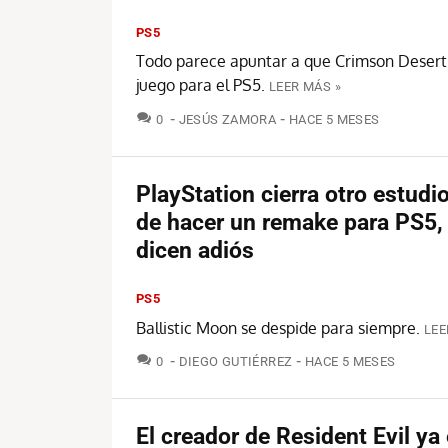
PS5
Todo parece apuntar a que Crimson Desert
juego para el PS5.
LEER MÁS »
COMENTARIOS
0
JESÚS ZAMORA
HACE 5 MESES
PlayStation cierra otro estudi
de hacer un remake para PS5,
dicen adiós
PS5
Ballistic Moon se despide para siempre.
LEE
COMENTARIOS
0
DIEGO GUTIÉRREZ
HACE 5 MESES
El creador de Resident Evil ya