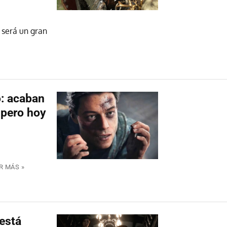
 será un gran
o: acaban
 pero hoy
R MÁS »
 está