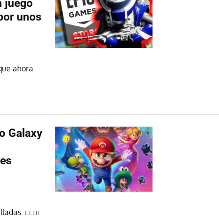
n juego
 por unos
que ahora
io Galaxy
res
lladas.
LEER