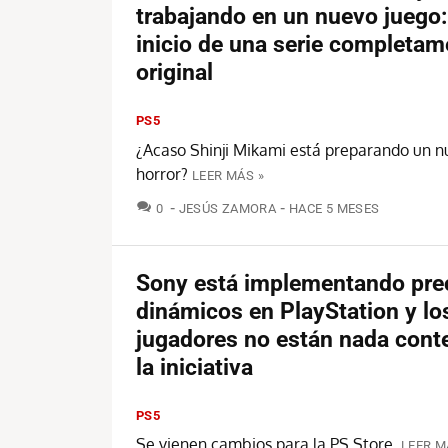
trabajando en un nuevo juego:
inicio de una serie completam
original
PS5
¿Acaso Shinji Mikami está preparando un n
horror?
LEER MÁS »
COMENTARIOS
0
JESÚS ZAMORA
HACE 5 MESES
Sony está implementando pre
dinámicos en PlayStation y lo
jugadores no están nada cont
la iniciativa
PS5
Se vienen cambios para la PS Store.
LEER M