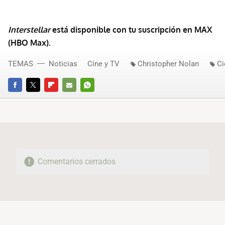
Interstellar
está disponible con tu suscripción en MAX
(HBO Max).
TEMAS
Noticias
Cine y TV
Christopher Nolan
Ci
FACEBOOK
TWITTER
FLIPBOARD
E-
WHATSAPP
MAIL
Comentarios cerrados