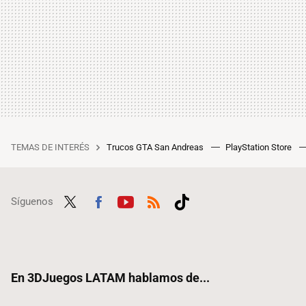
TEMAS DE INTERÉS
Trucos GTA San Andreas
PlayStation Store
Síguenos
Twit
Fac
Yout
RSS
Tikt
ter
ebo
ube
ok
ok
En 3DJuegos LATAM hablamos de...