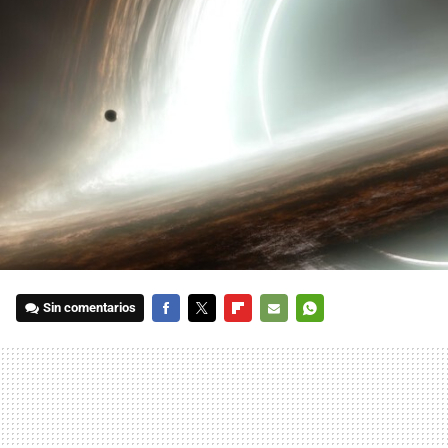
Sin comentarios
FACEBOOK
TWITTER
FLIPBOARD
E-
WHATSAPP
MAIL