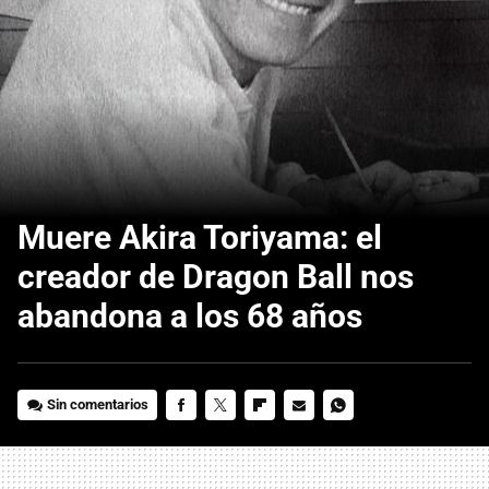
Muere Akira Toriyama: el
creador de Dragon Ball nos
abandona a los 68 años
Sin comentarios
FACEBOOK
TWITTER
FLIPBOARD
E-
WHATSAPP
MAIL