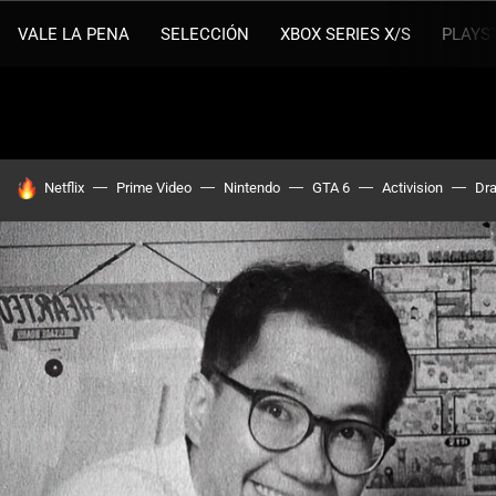
VALE LA PENA
SELECCIÓN
XBOX SERIES X/S
PLAYS
HOY SE HABLA DE
Netflix
Prime Video
Nintendo
GTA 6
Activision
Dra