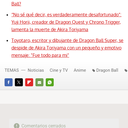
Ball?
“No sé qué decir, es verdaderamente desafortunado”:
Yuji Horii, creador de Dragon Quest y Chrono Trigger,
lamenta la muerte de Akira Toriyama
Toyotaro, escritor y dibujante de Dragon Ball Super, se
despide de Akira Toriyama con un pequeño y emotivo
mensaje: "Fue todo para mi"
TEMAS
Noticias
Cine y TV
Anime
Dragon Ball
FACEBOOK
TWITTER
FLIPBOARD
E-
WHATSAPP
MAIL
Comentarios cerrados