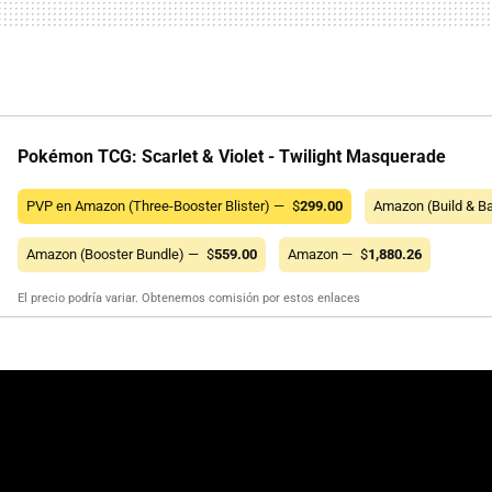
Pokémon TCG: Scarlet & Violet - Twilight Masquerade
PVP en Amazon (Three-Booster Blister) —
$
299.00
Amazon (Build & Ba
Amazon (Booster Bundle) —
$
559.00
Amazon —
$
1,880.26
El precio podría variar. Obtenemos comisión por estos enlaces