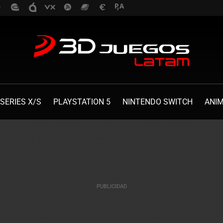
SERIES X/S
PLAYSTATION 5
NINTENDO SWITCH
ANI