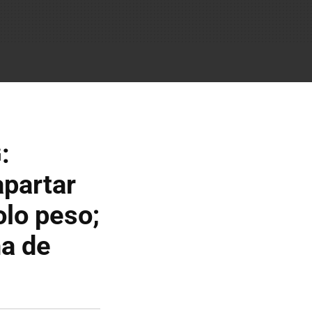
:
apartar
lo peso;
ha de