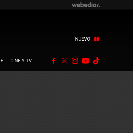
NUEVO
ME
CINE Y TV
Facebook
Twitter
Instagram
Youtube
Tiktok