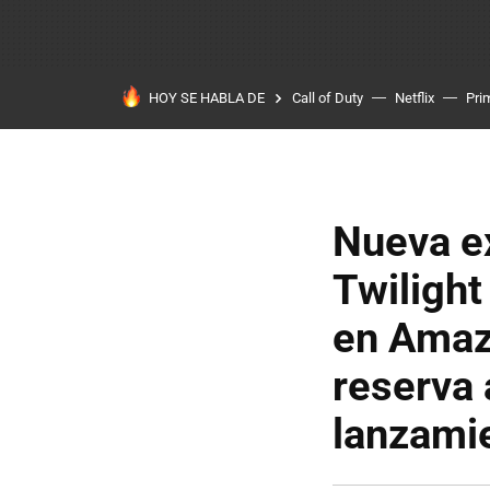
HOY SE HABLA DE
Call of Duty
Netflix
Pri
Nueva e
Twilight
en Amazo
reserva 
lanzami