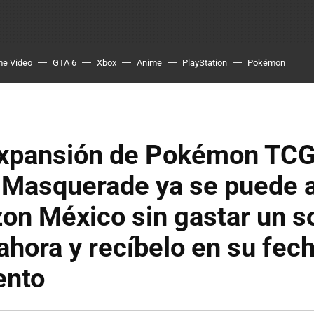
me Video
GTA 6
Xbox
Anime
PlayStation
Pokémon
xpansión de Pokémon TCG
 Masquerade ya se puede 
n México sin gastar un so
ahora y recíbelo en su fec
ento