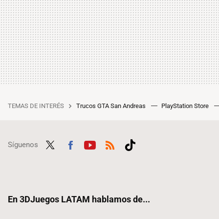
TEMAS DE INTERÉS
Trucos GTA San Andreas
PlayStation Store
Síguenos
Twit
Fac
Yout
RSS
Tikt
ter
ebo
ube
ok
ok
En 3DJuegos LATAM hablamos de...