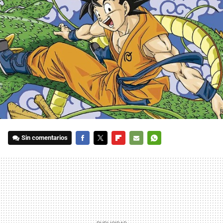
Sin comentarios
FACEBOOK
TWITTER
FLIPBOARD
E-
WHATSAPP
MAIL