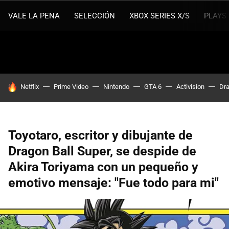
VALE LA PENA
SELECCIÓN
XBOX SERIES X/S
PLAYS
HOY SE HABLA DE
Netflix
Prime Video
Nintendo
GTA 6
Activision
Dra
Toyotaro, escritor y dibujante de
Dragon Ball Super, se despide de
Akira Toriyama con un pequeño y
emotivo mensaje: "Fue todo para mi"