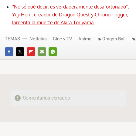
“No sé qué decir, es verdaderamente desafortunado”:
Yuji Horii, creador de Dragon Quest y Chrono Trigger,
lamenta la muerte de Akira Toriyama
TEMAS
Noticias
Cine y TV
Anime
Dragon Ball
FACEBOOK
TWITTER
FLIPBOARD
E-
WHATSAPP
MAIL
Comentarios cerrados