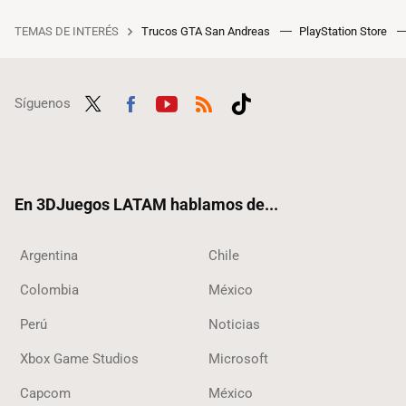
TEMAS DE INTERÉS
Trucos GTA San Andreas
PlayStation Store
Síguenos
Twit
Fac
Yout
RSS
Tikt
ter
ebo
ube
ok
ok
En 3DJuegos LATAM hablamos de...
Argentina
Chile
Colombia
México
Perú
Noticias
Xbox Game Studios
Microsoft
Capcom
México