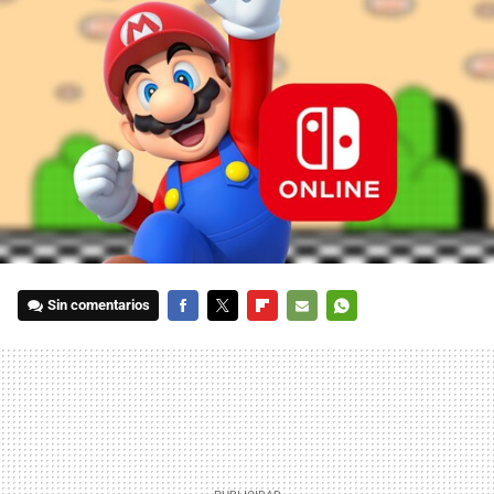
Sin comentarios
FACEBOOK
TWITTER
FLIPBOARD
E-
WHATSAPP
MAIL