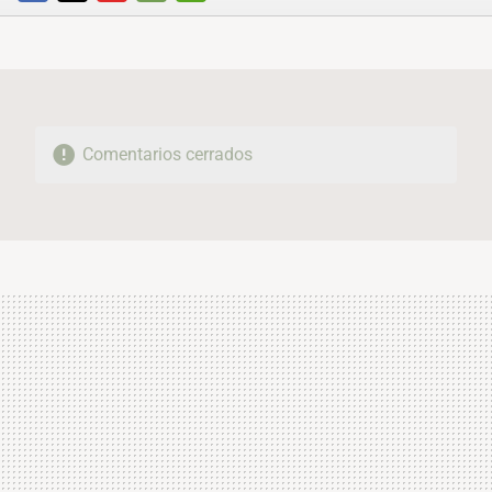
FACEBOOK
TWITTER
FLIPBOARD
E-
WHATSAPP
MAIL
Comentarios cerrados