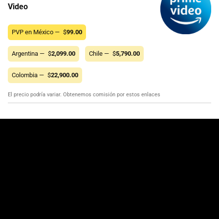
Video
PVP en México —
$
99.00
Argentina —
$
2,099.00
Chile —
$
5,790.00
Colombia —
$
22,900.00
El precio podría variar. Obtenemos comisión por estos enlaces