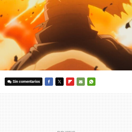
Sin comentarios
FACEBOOK
TWITTER
FLIPBOARD
E-
WHATSAPP
MAIL