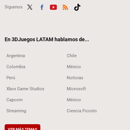
Síguenos
Twit
Fac
Yout
RSS
Tikt
ter
ebo
ube
ok
ok
En 3DJuegos LATAM hablamos de...
Argentina
Chile
Colombia
México
Perú
Noticias
Xbox Game Studios
Microsoft
Capcom
México
Streaming
Ciencia Ficción
VER MÁS TEMAS