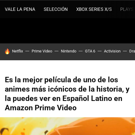
VALE LA PENA
SELECCIÓN
XBOX SERIES X/S
PLAYS
HOY SE HABLA DE
Netflix
Prime Video
Nintendo
GTA 6
Activision
Dra
Es la mejor película de uno de los
animes más icónicos de la historia, y
la puedes ver en Español Latino en
Amazon Prime Video