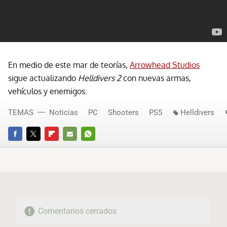
En medio de este mar de teorías,
Arrowhead Studios
sigue actualizando
Helldivers 2
con nuevas armas,
vehículos y enemigos.
TEMAS
Noticias
PC
Shooters
PS5
Helldivers
FACEBOOK
TWITTER
FLIPBOARD
E-
WHATSAPP
MAIL
Comentarios cerrados