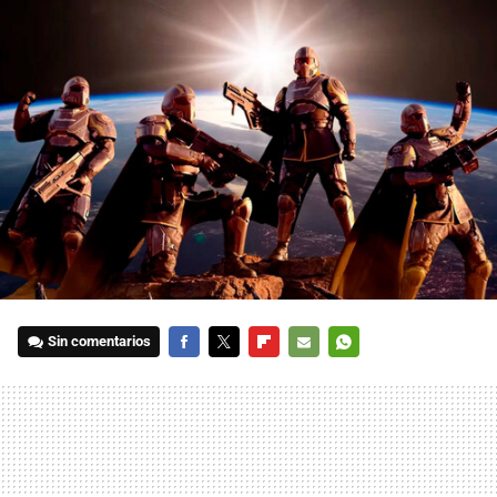
Sin comentarios
FACEBOOK
TWITTER
FLIPBOARD
E-
WHATSAPP
MAIL