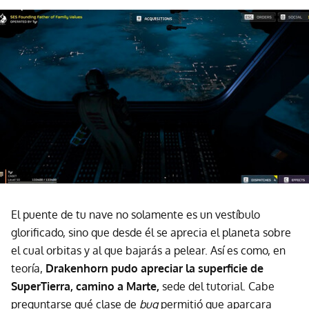
El puente de tu nave no solamente es un vestíbulo
glorificado, sino que desde él se aprecia el planeta sobre
el cual orbitas y al que bajarás a pelear. Así es como, en
teoría,
Drakenhorn pudo apreciar la superficie de
SuperTierra, camino a Marte,
sede del tutorial. Cabe
preguntarse qué clase de
bug
permitió que aparcara