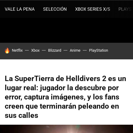
VALE LA PENA
SELECCIÓN
XBOX SERIES X/S
PLAYS
HOY SE HABLA DE
Netflix
Xbox
Blizzard
Anime
PlayStation
La SuperTierra de Helldivers 2 es un
lugar real: jugador la descubre por
error, captura imágenes, y los fans
creen que terminarán peleando en
sus calles