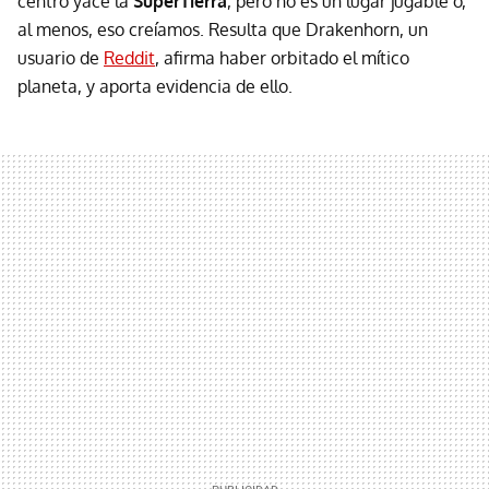
centro yace la
SuperTierra
, pero no es un lugar jugable o,
al menos, eso creíamos. Resulta que Drakenhorn, un
usuario de
Reddit
, afirma haber orbitado el mítico
planeta, y aporta evidencia de ello.