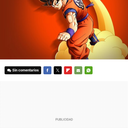
Sin comentarios
FACEBOOK
TWITTER
FLIPBOARD
E-
WHATSAPP
MAIL