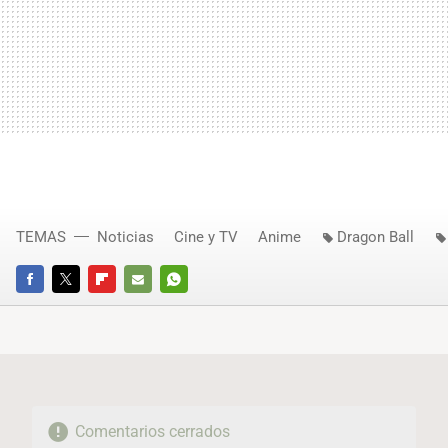
TEMAS
Noticias
Cine y TV
Anime
Dragon Ball
FACEBOOK
TWITTER
FLIPBOARD
E-
WHATSAPP
MAIL
Comentarios cerrados