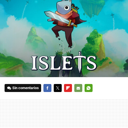
Sin comentarios
FACEBOOK
TWITTER
FLIPBOARD
E-
WHATSAPP
MAIL