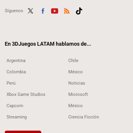
Síguenos
Twit
Fac
Yout
RSS
Tikt
ter
ebo
ube
ok
ok
En 3DJuegos LATAM hablamos de...
Argentina
Chile
Colombia
México
Perú
Noticias
Xbox Game Studios
Microsoft
Capcom
México
Streaming
Ciencia Ficción