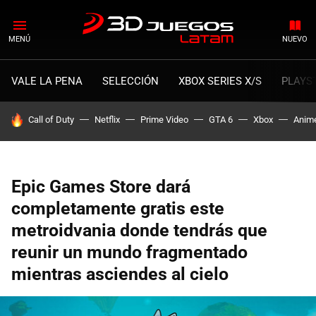
MENÚ
NUEVO
VALE LA PENA
SELECCIÓN
XBOX SERIES X/S
PLAYS
HOY SE HABLA DE
Call of Duty
Netflix
Prime Video
GTA 6
Xbox
Anim
Epic Games Store dará
completamente gratis este
metroidvania donde tendrás que
reunir un mundo fragmentado
mientras asciendes al cielo