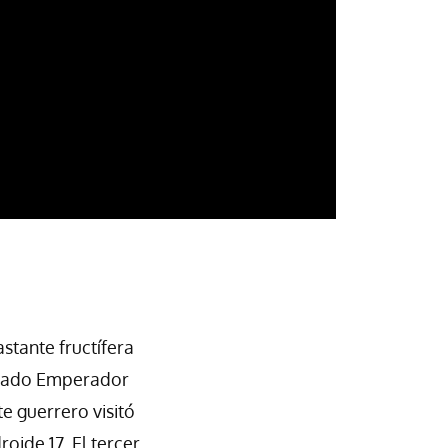
stante fructífera
alvado Emperador
e guerrero visitó
oide 17. El tercer