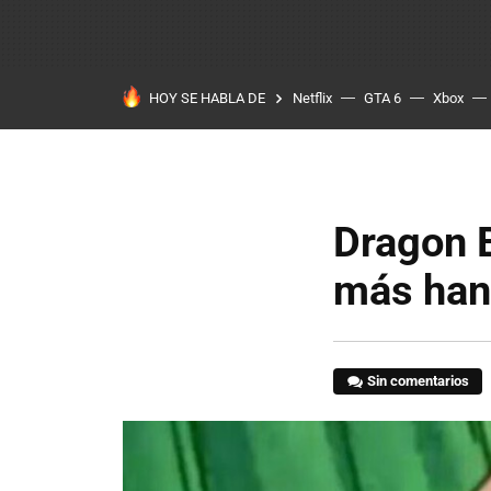
HOY SE HABLA DE
Netflix
GTA 6
Xbox
Dragon B
más han 
Sin comentarios