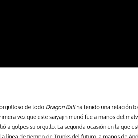
 orgulloso de todo
Dragon Ball
ha tenido una relación ba
primera vez que este saiyajin murió fue a manos del m
ió a golpes su orgullo. La segunda ocasión en la que est
 la línea de tiempo de Trunks del futuro, a manos de Andr