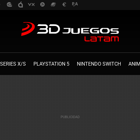
SERIES X/S
PLAYSTATION 5
NINTENDO SWITCH
ANI