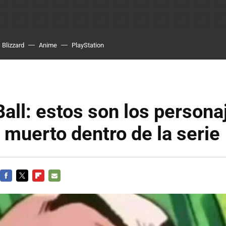
Blizzard
Anime
PlayStation
all: estos son los persona
muerto dentro de la serie
FACEBOOK
TWITTER
FLIPBOARD
E-
MAIL