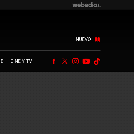
NUEVO
ME
CINE Y TV
Facebook
Twitter
Instagram
Youtube
Tiktok