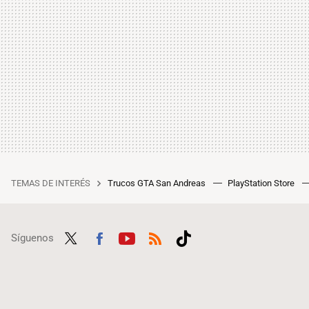
TEMAS DE INTERÉS
Trucos GTA San Andreas
PlayStation Store
Síguenos
Twit
Fac
Yout
RSS
Tikt
ter
ebo
ube
ok
ok