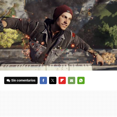
Sin comentarios
FACEBOOK
TWITTER
FLIPBOARD
E-
WHATSAPP
MAIL