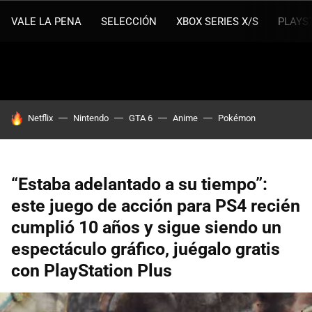
VALE LA PENA
SELECCIÓN
XBOX SERIES X/S
PLAYS
HOY SE HABLA DE
Netflix
Nintendo
GTA 6
Anime
Pokémon
“Estaba adelantado a su tiempo”:
este juego de acción para PS4 recién
cumplió 10 años y sigue siendo un
espectáculo gráfico, juégalo gratis
con PlayStation Plus