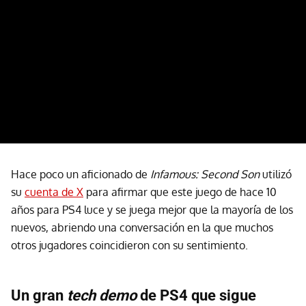
Hace poco un aficionado de
Infamous: Second Son
utilizó
su
cuenta de X
para afirmar que este juego de hace 10
años para PS4 luce y se juega mejor que la mayoría de los
nuevos, abriendo una conversación en la que muchos
otros jugadores coincidieron con su sentimiento.
Un gran
tech demo
de PS4 que sigue