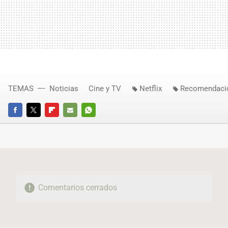
TEMAS
Noticias
Cine y TV
Netflix
Recomendaci
FACEBOOK
TWITTER
FLIPBOARD
E-
WHATSAPP
MAIL
Comentarios cerrados