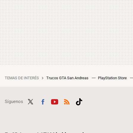
TEMAS DE INTERÉS
Trucos GTA San Andreas
PlayStation Store
Síguenos
Twit
Fac
Yout
RSS
Tikt
ter
ebo
ube
ok
ok