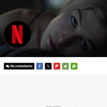
Sin comentarios
FACEBOOK
TWITTER
FLIPBOARD
E-
WHATSAPP
MAIL