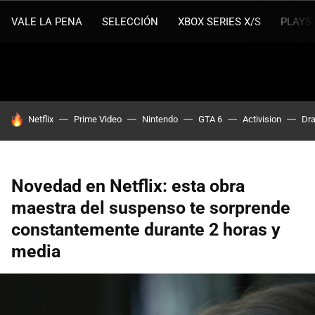
VALE LA PENA
SELECCIÓN
XBOX SERIES X/S
PLAYS
HOY SE HABLA DE
Netflix
Prime Video
Nintendo
GTA 6
Activision
Dra
Novedad en Netflix: esta obra
maestra del suspenso te sorprende
constantemente durante 2 horas y
media