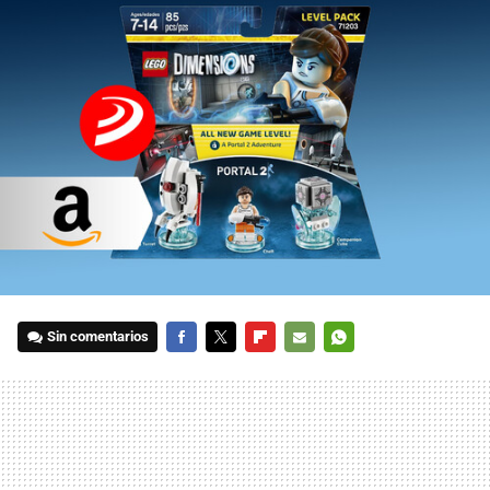
Sin comentarios
FACEBOOK
TWITTER
FLIPBOARD
E-
WHATSAPP
MAIL