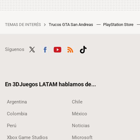
TEMAS DE INTERÉS
Trucos GTA San Andreas
PlayStation Store
Síguenos
Twit
Fac
Yout
RSS
Tikt
ter
ebo
ube
ok
ok
En 3DJuegos LATAM hablamos de...
Argentina
Chile
Colombia
México
Perú
Noticias
Xbox Game Studios
Microsoft