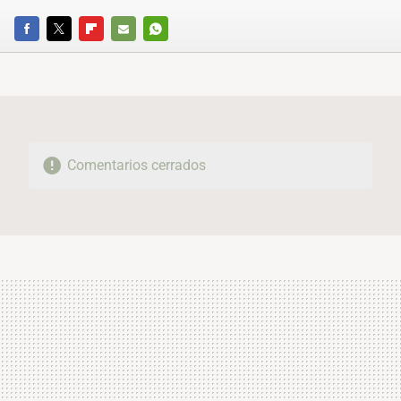
FACEBOOK
TWITTER
FLIPBOARD
E-
WHATSAPP
MAIL
Comentarios cerrados