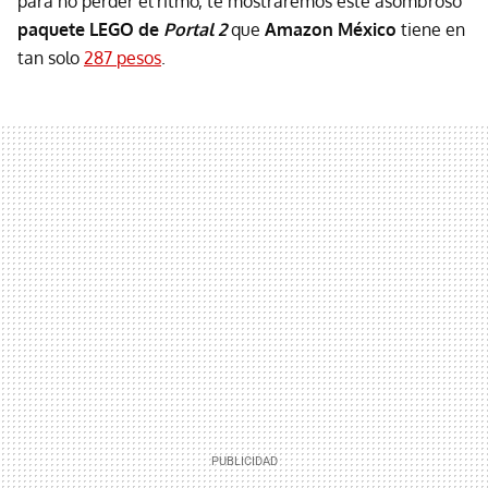
para no perder el ritmo, te mostraremos este asombroso
paquete LEGO de
Portal 2
que
Amazon México
tiene en
tan solo
287 pesos
.