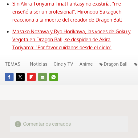
Sin Akira Toriyama Final Fantasy no existiría: “me
enseñó a ser un profesional”, Hironobu Sakaguchi
reacciona a la muerte del creador de Dragon Ball
Masako Nozawa y Ryo Horikawa, las voces de Goku y
Vegeta en Dragon Ball, se despiden de Akira
Toriyama: "Por favor cuídanos desde el cielo"
TEMAS
Noticias
Cine y TV
Anime
Dragon Ball
FACEBOOK
TWITTER
FLIPBOARD
E-
WHATSAPP
MAIL
Comentarios cerrados