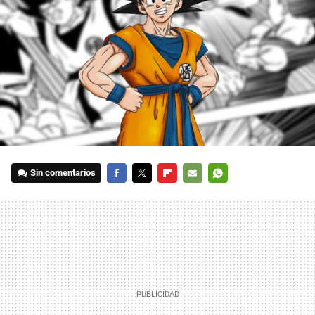
Sin comentarios
FACEBOOK
TWITTER
FLIPBOARD
E-
WHATSAPP
MAIL