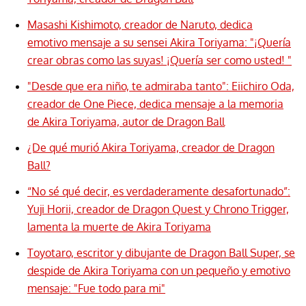
Masashi Kishimoto, creador de Naruto, dedica
emotivo mensaje a su sensei Akira Toriyama: "¡Quería
crear obras como las suyas! ¡Quería ser como usted! "
"Desde que era niño, te admiraba tanto": Eiichiro Oda,
creador de One Piece, dedica mensaje a la memoria
de Akira Toriyama, autor de Dragon Ball
¿De qué murió Akira Toriyama, creador de Dragon
Ball?
“No sé qué decir, es verdaderamente desafortunado”:
Yuji Horii, creador de Dragon Quest y Chrono Trigger,
lamenta la muerte de Akira Toriyama
Toyotaro, escritor y dibujante de Dragon Ball Super, se
despide de Akira Toriyama con un pequeño y emotivo
mensaje: "Fue todo para mi"