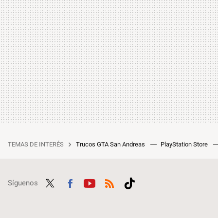
TEMAS DE INTERÉS
Trucos GTA San Andreas
PlayStation Store
Síguenos
Twit
Fac
Yout
RSS
Tikt
ter
ebo
ube
ok