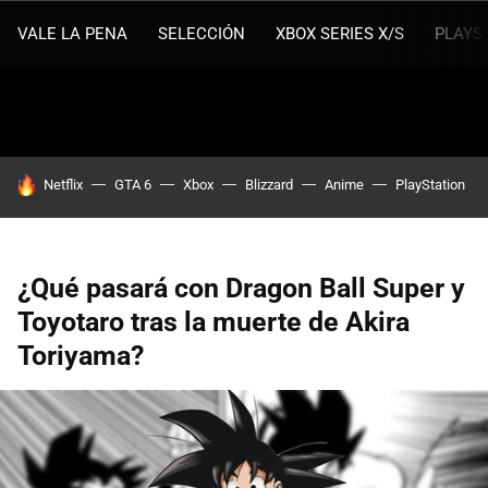
VALE LA PENA
SELECCIÓN
XBOX SERIES X/S
PLAYS
HOY SE HABLA DE
Netflix
GTA 6
Xbox
Blizzard
Anime
PlayStation
¿Qué pasará con Dragon Ball Super y
Toyotaro tras la muerte de Akira
Toriyama?