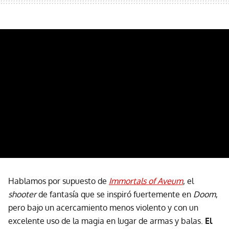
Hablamos por supuesto de
Immortals of Aveum
, el
shooter
de fantasía que se inspiró fuertemente en
Doom
,
pero bajo un acercamiento menos violento y con un
excelente uso de la magia en lugar de armas y balas.
El