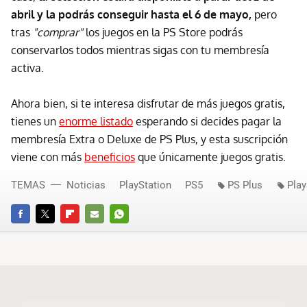
abril y la podrás conseguir hasta el 6 de mayo,
pero
tras
"comprar"
los juegos en la PS Store podrás
conservarlos todos mientras sigas con tu membresía
activa.
Ahora bien, si te interesa disfrutar de más juegos gratis,
tienes un
enorme listado
esperando si decides pagar la
membresía Extra o Deluxe de PS Plus, y esta suscripción
viene con más
beneficios
que únicamente juegos gratis.
TEMAS
Noticias
PlayStation
PS5
PS Plus
Play
FACEBOOK
TWITTER
FLIPBOARD
E-
WHATSAPP
MAIL