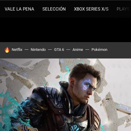
VALE LA PENA
SELECCIÓN
XBOX SERIES X/S
PLAYS
HOY SE HABLA DE
Netflix
Nintendo
GTA 6
Anime
Pokémon