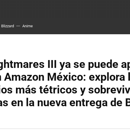
Blizzard
Anime
ightmares III ya se puede a
n Amazon México: explora 
os más tétricos y sobreviv
as en la nueva entrega de 