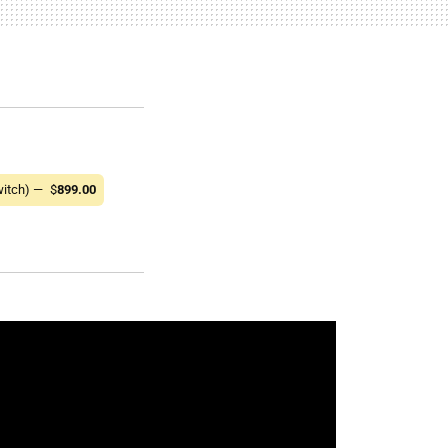
itch) —
$
899.00