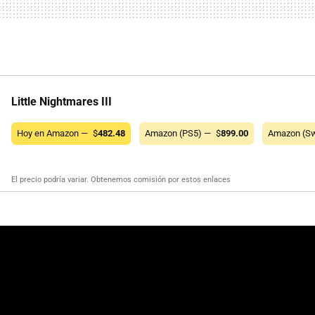
Little Nightmares III
Hoy en Amazon —
$
482.48
Amazon (PS5) —
$
899.00
Amazon (Sw
El precio podría variar. Obtenemos comisión por estos enlaces