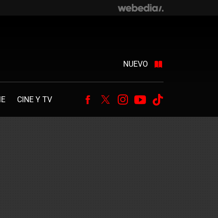
NUEVO
ME
CINE Y TV
Facebook
Twitter
Instagram
Youtube
Tiktok