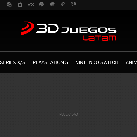
SERIES X/S
PLAYSTATION 5
NINTENDO SWITCH
ANI