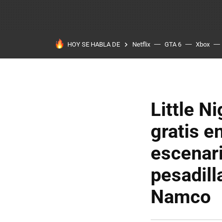
HOY SE HABLA DE
Netflix
GTA 6
Xbox
Little N
gratis e
escenari
pesadill
Namco