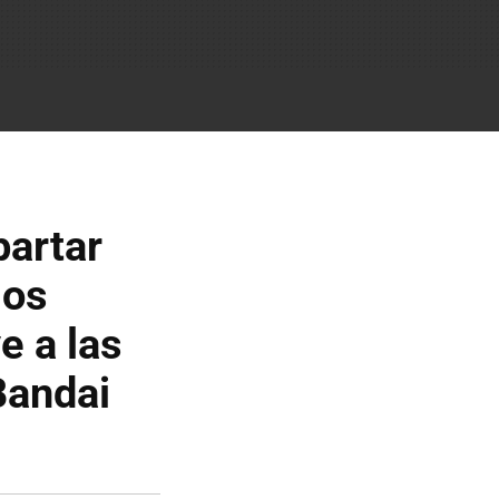
partar
los
e a las
Bandai