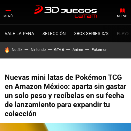
MENÚ
NUEVO
VALE LA PENA
SELECCIÓN
XBOX SERIES X/S
PLAYS
HOY SE HABLA DE
Netflix
Nintendo
GTA 6
Anime
Pokémon
Nuevas mini latas de Pokémon TCG
en Amazon México: aparta sin gastar
un solo peso y recíbelas en su fecha
de lanzamiento para expandir tu
colección