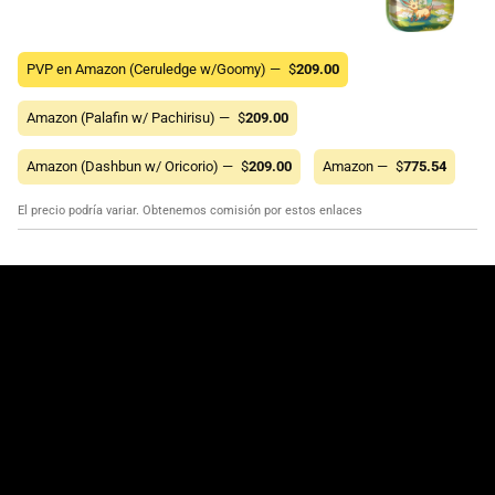
PVP en Amazon (Ceruledge w/Goomy) —
$
209.00
Amazon (Palafin w/ Pachirisu) —
$
209.00
Amazon (Dashbun w/ Oricorio) —
$
209.00
Amazon —
$
775.54
El precio podría variar. Obtenemos comisión por estos enlaces