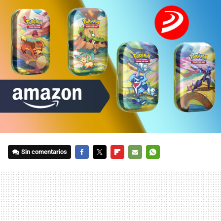
Sin comentarios
FACEBOOK
TWITTER
FLIPBOARD
E-
WHATSAPP
MAIL