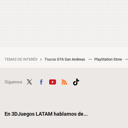
TEMAS DE INTERÉS
Trucos GTA San Andreas
PlayStation Store
Síguenos
Twit
Fac
Yout
RSS
Tikt
ter
ebo
ube
ok
ok
En 3DJuegos LATAM hablamos de...