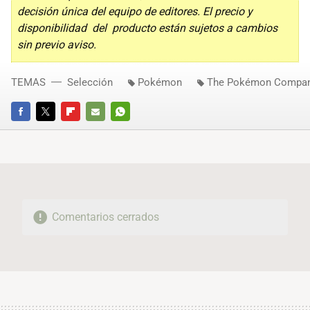
decisión única del equipo de editores. El precio y
disponibilidad del producto están sujetos a cambios
sin previo aviso.
TEMAS
Selección
Pokémon
The Pokémon Compa
FACEBOOK
TWITTER
FLIPBOARD
E-
WHATSAPP
MAIL
Comentarios cerrados