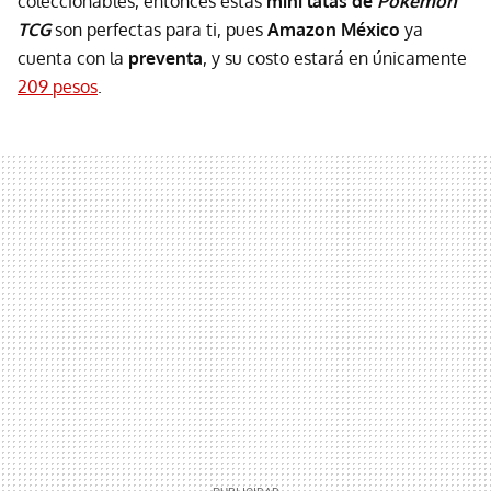
coleccionables, entonces estas
mini latas de
Pokémon
TCG
son perfectas para ti, pues
Amazon México
ya
cuenta con la
preventa
, y su costo estará en únicamente
209 pesos
.