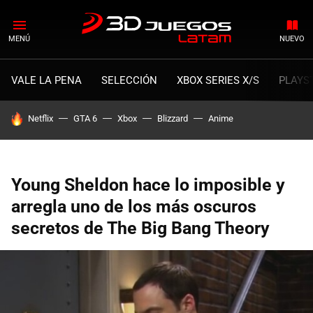
MENÚ
NUEVO
VALE LA PENA
SELECCIÓN
XBOX SERIES X/S
PLAYS
HOY SE HABLA DE
Netflix
GTA 6
Xbox
Blizzard
Anime
Young Sheldon hace lo imposible y
arregla uno de los más oscuros
secretos de The Big Bang Theory