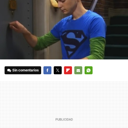
Sin comentarios
FACEBOOK
TWITTER
FLIPBOARD
E-
WHATSAPP
MAIL