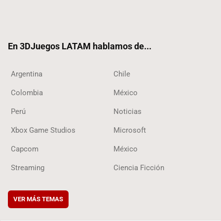
Twit
Fac
Yout
RSS
Tikt
ter
ebo
ube
ok
ok
En 3DJuegos LATAM hablamos de...
Argentina
Chile
Colombia
México
Perú
Noticias
Xbox Game Studios
Microsoft
Capcom
México
Streaming
Ciencia Ficción
VER MÁS TEMAS