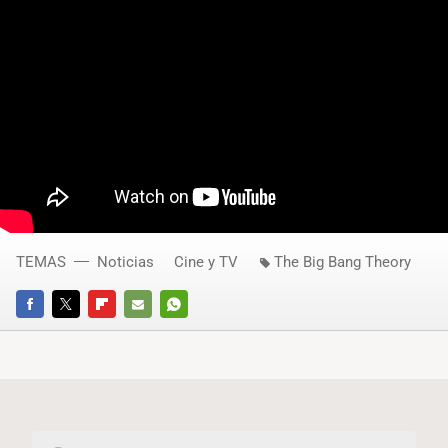
TEMAS
Noticias
Cine y TV
The Big Bang Theory
FACEBOOK
TWITTER
FLIPBOARD
E-
WHATSAPP
MAIL