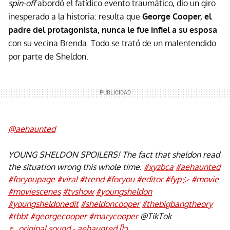
spin-off
abordó el fatídico evento traumático, dio un giro
inesperado a la historia: resulta que
George Cooper, el
padre del protagonista, nunca le fue infiel a su esposa
con su vecina Brenda. Todo se trató de un malentendido
por parte de Sheldon.
@aehaunted
YOUNG SHELDON SPOILERS! The fact that sheldon read
the situation wrong this whole time.
#xyzbca
#aehaunted
#foryoupage
#viral
#trend
#foryou
#editor
#fypシ
#movie
#moviescenes
#tvshow
#youngsheldon
#youngsheldonedit
#sheldoncooper
#thebigbangtheory
#tbbt
#georgecooper
#marycooper
@TikTok
♬ original sound - aehaunted ᥫ᭡