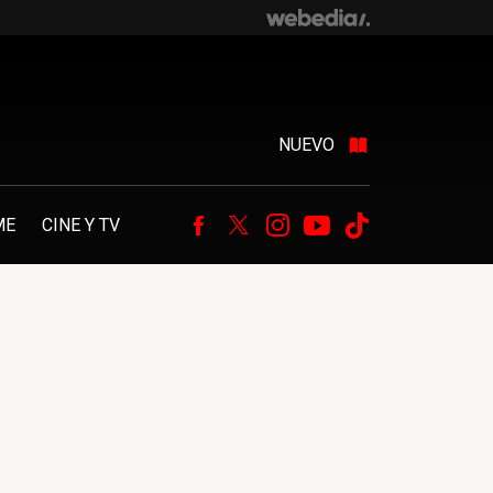
NUEVO
ME
CINE Y TV
Facebook
Twitter
Instagram
Youtube
Tiktok