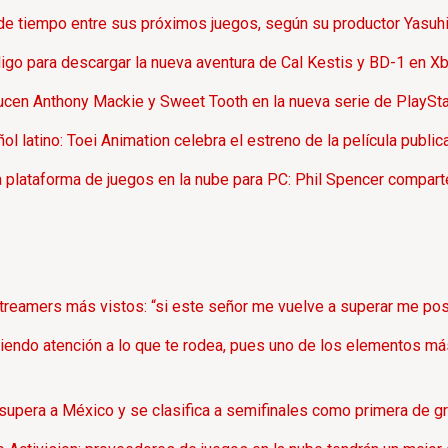
de tiempo entre sus próximos juegos, según su productor Yasuhi
digo para descargar la nueva aventura de Cal Kestis y BD-1 en X
 lucen Anthony Mackie y Sweet Tooth en la nueva serie de PlaySta
ol latino: Toei Animation celebra el estreno de la película publ
 plataforma de juegos en la nube para PC: Phil Spencer comparte
reamers más vistos: “si este señor me vuelve a superar me post
iendo atención a lo que te rodea, pues uno de los elementos má
upera a México y se clasifica a semifinales como primera de g