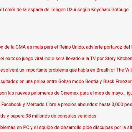
a el color de la espada de Tengen Uzui según Koyoharu Gotouge
ón de la CMA es mala para el Reino Unido, advierte portavoz del
l exitoso juego viral indie será llevado a la TV por Story Kitche
solverá un importante problema que había en Breath of The Wild
esultados en una pelea entre Gohan modo Bestia y Black Freezer
on las nuevas palomeras de Cinemex para el mes de mayo... igua
n Facebook y Mercado Libre a precios absurdos: hasta 3,000 pes
ords y supera 38 millones de consolas vendidas
oblemas en PC y el equipo de desarrollo pide disculpas por la si