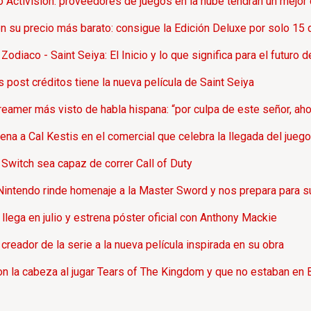
o Activision: proveedores de juegos en la nube tendrán un mejor 
en su precio más barato: consigue la Edición Deluxe por solo 15 d
odiaco - Saint Seiya: El Inicio y lo que significa para el futuro de
post créditos tiene la nueva película de Saint Seiya
amer más visto de habla hispana: “por culpa de este señor, ah
ena a Cal Kestis en el comercial que celebra la llegada del juego
Switch sea capaz de correr Call of Duty
intendo rinde homenaje a la Master Sword y nos prepara para su
llega en julio y estrena póster oficial con Anthony Mackie
creador de la serie a la nueva película inspirada en su obra
n la cabeza al jugar Tears of The Kingdom y que no estaban en B