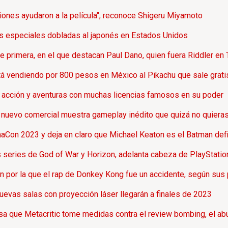
aciones ayudaron a la película", reconoce Shigeru Miyamoto
es especiales dobladas al japonés en Estados Unidos
de primera, en el que destacan Paul Dano, quien fuera Riddler e
á vendiendo por 800 pesos en México al Pikachu que sale gratis
e acción y aventuras con muchas licencias famosos en su poder
nuevo comercial muestra gameplay inédito que quizá no quieras
maCon 2023 y deja en claro que Michael Keaton es el Batman defi
 series de God of War y Horizon, adelanta cabeza de PlayStatio
ón por la que el rap de Donkey Kong fue un accidente, según sus
evas salas con proyección láser llegarán a finales de 2023
a que Metacritic tome medidas contra el review bombing, el abu