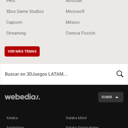
Perú
Noticias
Xbox Game Studios
Microsoft
Capcom
México
Streaming
Ciencia Ficción
VER MÁS TEMAS
BUSCA
SUBIR
Xataka
Xataka Móvil
Applesfera
Xataka Smart Home