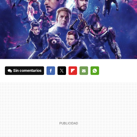
Sin comentarios
FACEBOOK
TWITTER
FLIPBOARD
E-
WHATSAPP
MAIL