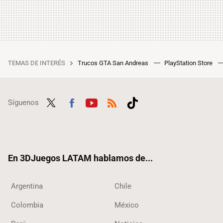
TEMAS DE INTERÉS
Trucos GTA San Andreas
PlayStation Store
Síguenos
Twit
Fac
Yout
RSS
Tikt
ter
ebo
ube
ok
ok
En 3DJuegos LATAM hablamos de...
Argentina
Chile
Colombia
México