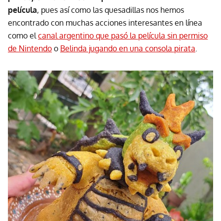
película
, pues así como las quesadillas nos hemos
encontrado con muchas acciones interesantes en línea
como el
canal argentino que pasó la película sin permiso
de Nintendo
o
Belinda jugando en una consola pirata
.