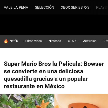
VALE LA PENA
SELECCIÓN
XBOX SERIES X/S
PLAYS
HOY SE HABLA DE
Netflix
Prime Video
Nintendo
GTA 6
Activision
Dra
Super Mario Bros la Película: Bowser
se convierte en una deliciosa
quesadilla gracias a un popular
restaurante en México