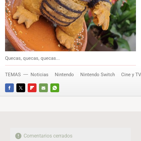
Quecas, quecas, quecas...
TEMAS
Noticias
Nintendo
Nintendo Switch
Cine y T
FACEBOOK
TWITTER
FLIPBOARD
E-
WHATSAPP
MAIL
Comentarios cerrados