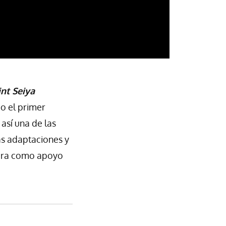
int Seiya
o el primer
así una de las
as adaptaciones y
sobra como apoyo