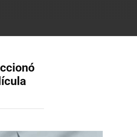
accionó
lícula