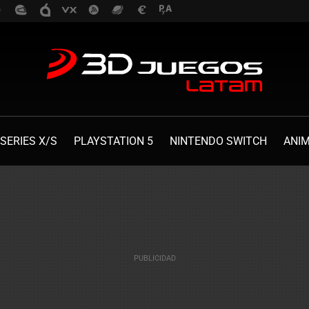
SERIES X/S
PLAYSTATION 5
NINTENDO SWITCH
ANI