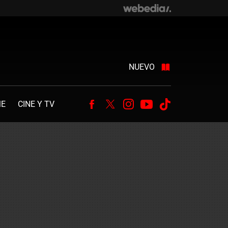
NUEVO
ME
CINE Y TV
Facebook
Twitter
Instagram
Youtube
Tiktok