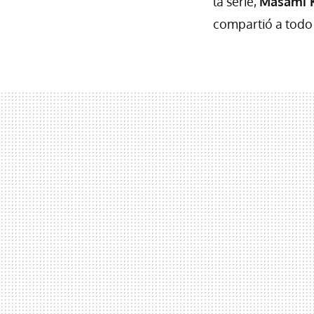
la serie,
Masami K
compartió a todo 