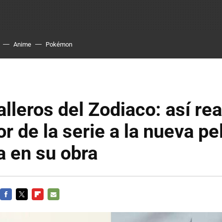
Anime
Pokémon
lleros del Zodiaco: así re
or de la serie a la nueva pe
a en su obra
FACEBOOK
TWITTER
FLIPBOARD
E-
MAIL