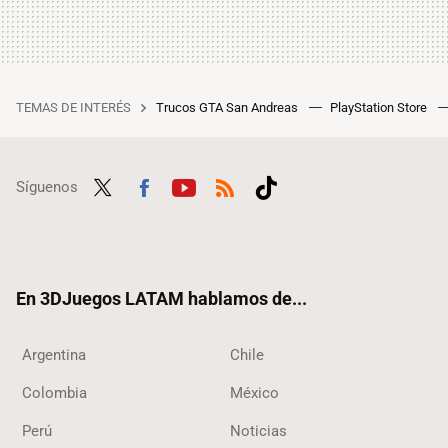
TEMAS DE INTERÉS
Trucos GTA San Andreas
PlayStation Store
Síguenos
Twit
Fac
Yout
RSS
Tikt
ter
ebo
ube
ok
ok
En 3DJuegos LATAM hablamos de...
Argentina
Chile
Colombia
México
Perú
Noticias