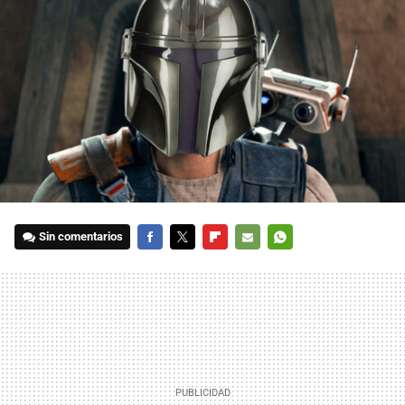
Sin comentarios
FACEBOOK
TWITTER
FLIPBOARD
E-
WHATSAPP
MAIL