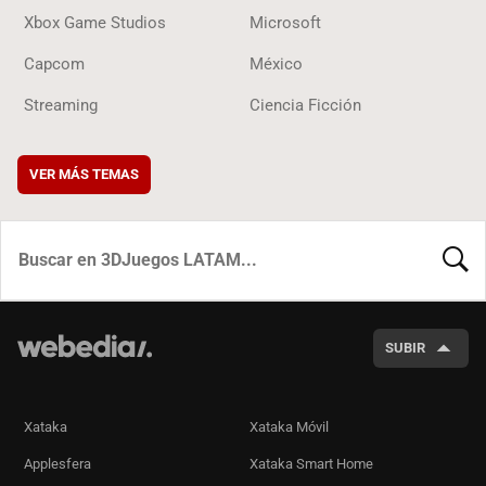
Xbox Game Studios
Microsoft
Capcom
México
Streaming
Ciencia Ficción
VER MÁS TEMAS
BUSCA
SUBIR
Xataka
Xataka Móvil
Applesfera
Xataka Smart Home