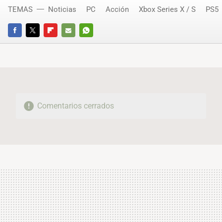
TEMAS
Noticias
PC
Acción
Xbox Series X / S
PS5
FACEBOOK
TWITTER
FLIPBOARD
E-
WHATSAPP
MAIL
Comentarios cerrados