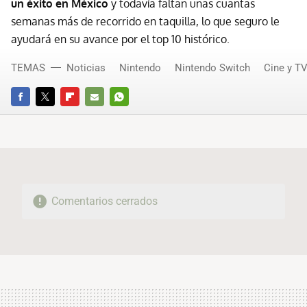
un éxito en México
y todavía faltan unas cuantas
semanas más de recorrido en taquilla, lo que seguro le
ayudará en su avance por el top 10 histórico.
TEMAS
Noticias
Nintendo
Nintendo Switch
Cine y T
FACEBOOK
TWITTER
FLIPBOARD
E-
WHATSAPP
MAIL
Comentarios cerrados