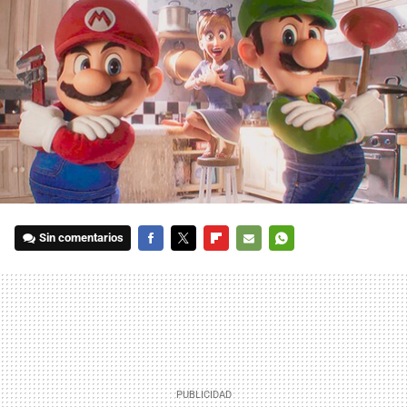
Sin comentarios
FACEBOOK
TWITTER
FLIPBOARD
E-
WHATSAPP
MAIL