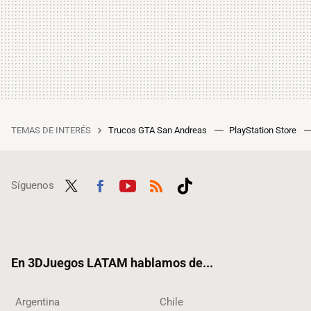
TEMAS DE INTERÉS
Trucos GTA San Andreas
PlayStation Store
Síguenos
Twit
Fac
Yout
RSS
Tikt
ter
ebo
ube
ok
ok
En 3DJuegos LATAM hablamos de...
Argentina
Chile