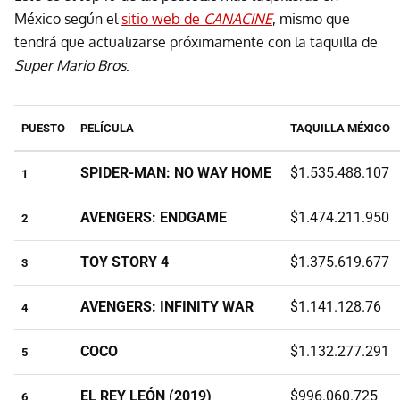
México según el
sitio web de
CANACINE
, mismo que
tendrá que actualizarse próximamente con la taquilla de
Super Mario Bros
:
PUESTO
PELÍCULA
TAQUILLA MÉXICO
SPIDER-MAN: NO WAY HOME
$1.535.488.107
1
AVENGERS: ENDGAME
$1.474.211.950
2
TOY STORY 4
$1.375.619.677
3
AVENGERS: INFINITY WAR
$1.141.128.76
4
COCO
$1.132.277.291
5
EL REY LEÓN (2019)
$996.060.725
6