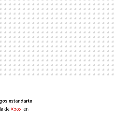
egos estandarte
dia de
Xbox
, en