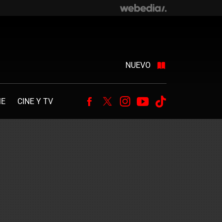
NUEVO
ME
CINE Y TV
Facebook
Twitter
Instagram
Youtube
Tiktok