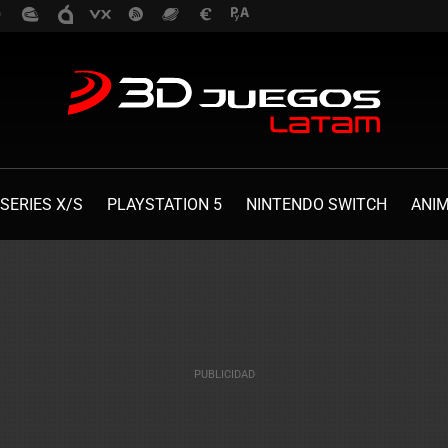
SERIES X/S
PLAYSTATION 5
NINTENDO SWITCH
ANI