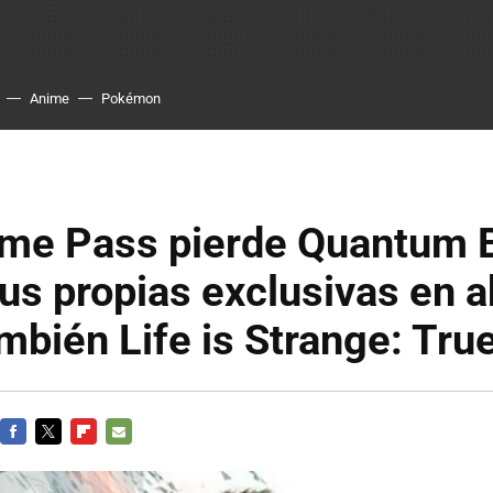
Anime
Pokémon
me Pass pierde Quantum B
us propias exclusivas en ab
bién Life is Strange: Tru
FACEBOOK
TWITTER
FLIPBOARD
E-
MAIL