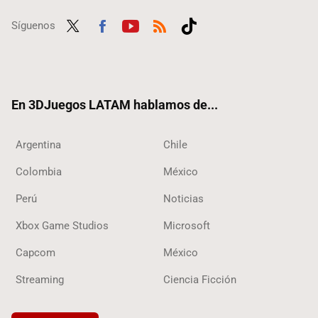
Síguenos
Twit
Fac
Yout
RSS
Tikt
ter
ebo
ube
ok
ok
En 3DJuegos LATAM hablamos de...
Argentina
Chile
Colombia
México
Perú
Noticias
Xbox Game Studios
Microsoft
Capcom
México
Streaming
Ciencia Ficción