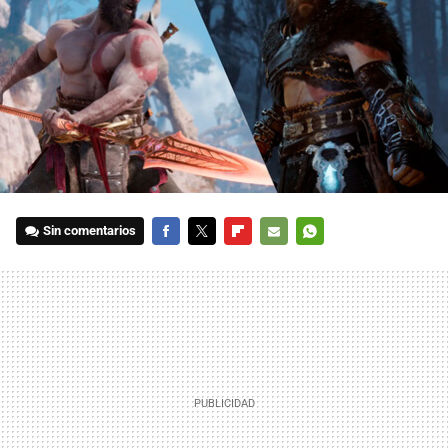
Sin comentarios
FACEBOOK
TWITTER
FLIPBOARD
E-
WHATSAPP
MAIL