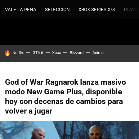
VALE LA PENA
SELECCIÓN
XBOX SERIES X/S
PLAYS
HOY SE HABLA DE
Netflix
GTA 6
Xbox
Blizzard
Anime
God of War Ragnarok lanza masivo
modo New Game Plus, disponible
hoy con decenas de cambios para
volver a jugar