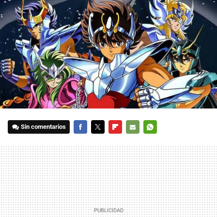
Sin comentarios
FACEBOOK
TWITTER
FLIPBOARD
E-
WHATSAPP
MAIL