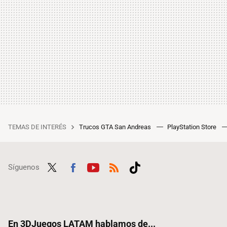
TEMAS DE INTERÉS
Trucos GTA San Andreas
PlayStation Store
Síguenos
Twit
Fac
Yout
RSS
Tikt
ter
ebo
ube
ok
ok
En 3DJuegos LATAM hablamos de...