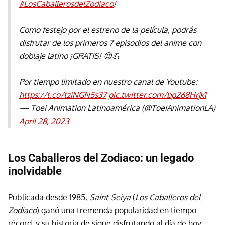
#LosCaballerosdelZodiaco
!
Como festejo por el estreno de la película, podrás
disfrutar de los primeros 7 episodios del anime con
doblaje latino ¡GRATIS! 😍💪
Por tiempo limitado en nuestro canal de Youtube:
https://t.co/tziNGN5s37
pic.twitter.com/bp268Hrjk1
— Toei Animation Latinoamérica (@ToeiAnimationLA)
April 28, 2023
Los Caballeros del Zodiaco: un legado
inolvidable
Publicada desde 1985,
Saint Seiya
(
Los Caballeros del
Zodiaco
) ganó una tremenda popularidad en tiempo
récord, y su historia de sigue disfrutando al día de hoy