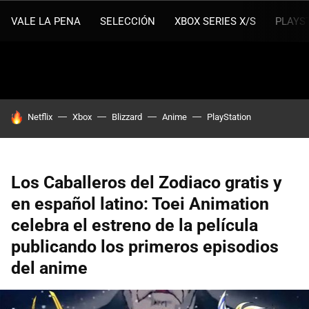
VALE LA PENA
SELECCIÓN
XBOX SERIES X/S
PLAYS
HOY SE HABLA DE
Netflix
Xbox
Blizzard
Anime
PlayStation
Los Caballeros del Zodiaco gratis y
en español latino: Toei Animation
celebra el estreno de la película
publicando los primeros episodios
del anime