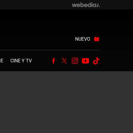
NUEVO
ME
CINE Y TV
Facebook
Twitter
Instagram
Youtube
Tiktok