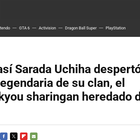
ntendo
GTA 6
Activision
Dragon Ball Super
PlayStation
así Sarada Uchiha despertó
legendaria de su clan, el
you sharingan heredado d