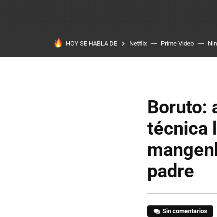
HOY SE HABLA DE
Netflix
Prime Video
Ni
Boruto: 
técnica 
mangenk
padre
Sin comentarios