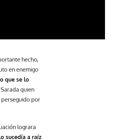
mportante hecho,
ruto en enemigo
o que se lo
y Sarada quien
s perseguido por
tuación lograra
o sucedía a raíz