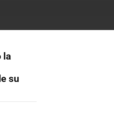
 la
e su