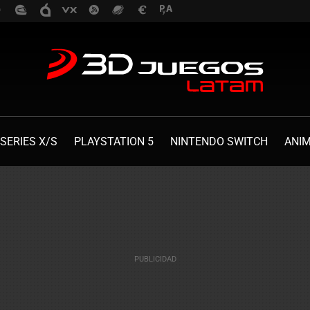
SERIES X/S
PLAYSTATION 5
NINTENDO SWITCH
ANI