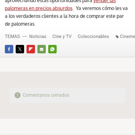
aprovechando estas oportunidades para
vender las
palomeras en precios absurdos
. Ya veremos cómo les va
a los verdaderos clientes a la hora de comprar este par
de palomeras.
TEMAS
Noticias
Cine y TV
Coleccionables
Cineme
FACEBOOK
TWITTER
FLIPBOARD
E-
WHATSAPP
MAIL
Comentarios cerrados