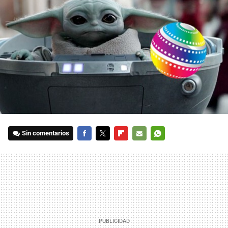
Sin comentarios
FACEBOOK
TWITTER
FLIPBOARD
E-
WHATSAPP
MAIL