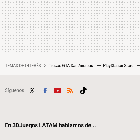
TEMAS DE INTERÉS
Trucos GTA San Andreas
PlayStation Store
Síguenos
Twit
Fac
Yout
RSS
Tikt
ter
ebo
ube
ok
ok
En 3DJuegos LATAM hablamos de...