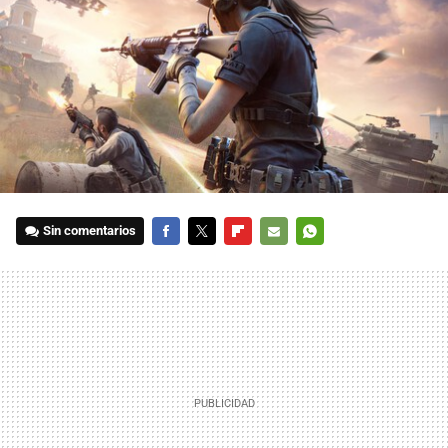
Sin comentarios
FACEBOOK
TWITTER
FLIPBOARD
E-
WHATSAPP
MAIL