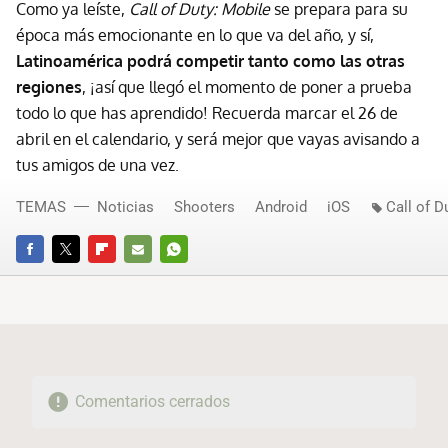
Como ya leíste,
Call of Duty: Mobile
se prepara para su
época más emocionante en lo que va del año, y sí,
Latinoamérica podrá competir tanto como las otras
regiones
, ¡así que llegó el momento de poner a prueba
todo lo que has aprendido! Recuerda marcar el 26 de
abril en el calendario, y será mejor que vayas avisando a
tus amigos de una vez.
TEMAS
Noticias
Shooters
Android
iOS
Call of D
FACEBOOK
TWITTER
FLIPBOARD
E-
WHATSAPP
MAIL
Comentarios cerrados