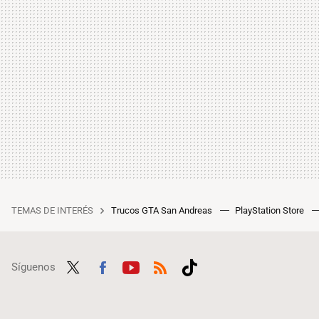
TEMAS DE INTERÉS
Trucos GTA San Andreas
PlayStation Store
Síguenos
Twit
Fac
Yout
RSS
Tikt
ter
ebo
ube
ok